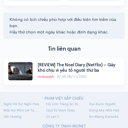
Không có lịch chiếu phù hợp với điều kiện tìm kiếm của
bạn.
Hãy thử chọn một ngày khác hoặc định dạng khác.
Tin liên quan
[REVIEW] The Noel Diary (Netflix) – Gây
khó chịu vì yếu tố người thứ ba
miduynph
·
07:00 28/11/2022
PHIM VIỆT SẮP CHIẾU
Nghỉ Hè Sợ Nghỉ Hưu
Hộ Linh Tráng Sĩ: Bí Ẩn Mộ Vua Đinh
Trại Buôn Người
Mãi Nợ Một Lời Tạm Biệt
Quý Tử Vượt Giàu
Bóng Ma Nhà Hát
Lên Hương
Út Lan 2
Án Mạng Karaoke
CÔNG TY TNHH MONET