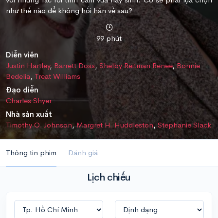
như thế nào để không hối hận về sau?
99 phút
Diễn viên
Justin Hartley
,
Barrett Doss
,
Shelby Reitman Renee
,
Bonnie
Bedelia
,
Treat Williams
Đạo diễn
Charles Shyer
Nhà sản xuất
Timothy O. Johnson
,
Margret H. Huddleston
,
Stephanie Slack
Thông tin phim
Đánh giá
Lịch chiếu