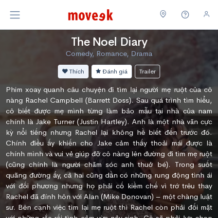
The Noel Diary
Comedy, Romance, Drama
Thích
Đánh giá
Trailer
Phim xoay quanh câu chuyện đi tìm lại người mẹ ruột của cô
nàng Rachel Campbell (Barrett Doss). Sau quá trình tìm hiểu,
cô biết được mẹ mình từng làm bảo mẫu tại nhà của nam
chính là Jake Turner (Justin Hartley). Anh là một nhà văn cực
kỳ nổi tiếng nhưng Rachel lại không hề biết đến trước đó.
Chính điều ấy khiến cho Jake cảm thấy thoải mái được là
chính mình và vui vẻ giúp đỡ cô nàng lên đường đi tìm mẹ ruột
(cũng chính là người chăm sóc anh thuở bé). Trong suốt
quãng đường ấy, cả hai cũng dần có những rung động tình ái
với đối phương nhưng họ phải cố kiềm chế vì trớ trêu thay
Rachel đã đính hôn với Alan (Mike Donovan) – một chàng luật
sư. Bên cạnh việc tìm lại mẹ ruột thì Rachel còn phải đối mặt
với những rắc rối tình cảm vừa nảy sinh. Cô sẽ phải lựa chọn