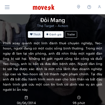
Đổi Mạng
The Target - Action
Thích
Đánh giá
Trailer
Phim xoay quanh một lính đánh thuê chuyên nghiệp, Yeo-
hoon, người đang có một cuộc sống bình thường. Trong một
ngày đi làm tại văn phòng, anh đã nhìn thấy một người đàn
ông bị sát hại. Những kẻ giết người cũng tấn công và đuổi
Yeo-hoon, anh bị bắn và đưa đến bệnh viện. Người đàn ông
bị sát hại được xác định là một nhà lãnh đạo doanh nghiệp
cấp cao và Yeo-hoon sẽ trở thành nghi phạm chính. Tại đây
anh đã bắt đầu hành trình minh oan cho bản thân và bắt đầu
hành trình giải cứu một con tin tình cờ dính vào vụ án giết
người bí ẩn này.
06/06/2014
98 phút