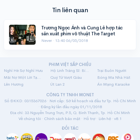
Tin liên quan
Trương Ngọc Ánh và Cung Lê hợp tác
sản xuất phim võ thuật The Target
Never ·
13:40 06/05/2018
PHIM VIỆT SẮP CHIẾU
Nghỉ Hè Sợ Nghỉ Hưu
Hộ Linh Tráng Sĩ: Bí Ẩn Mộ Vua Đinh
Trại Buôn Người
Mãi Nợ Một Lời Tạm Biệt
Quý Tử Vượt Giàu
Bóng Ma Nhà Hát
Lên Hương
Út Lan 2
Án Mạng Karaoke
CÔNG TY TNHH MONET
Số ĐKKD: 0315367026 · Nơi cấp: Sở kế hoạch và đầu tư Tp. Hồ Chí Minh
· Đăng ký lần đầu ngày 01/11/2018
Địa chỉ: 33 Nguyễn Trung Trực, P.5, Q. Bình Thạnh, Tp. Hồ Chí Minh
Về chúng tôi
·
Chính sách bảo mật
·
Hỗ trợ
·
Liên hệ
· v8.1
ĐỐI TÁC