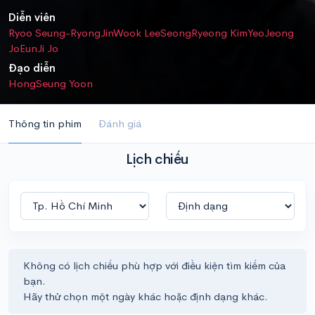
Diễn viên
Ryoo Seung-Ryong
JinWook Lee
SeongRyeong Kim
YeoJeong
Jo
EunJi Jo
Đạo diễn
HongSeung Yoon
Thông tin phim
Đánh giá
Lịch chiếu
Không có lịch chiếu phù hợp với điều kiện tìm kiếm của
bạn.
Hãy thử chọn một ngày khác hoặc định dạng khác.