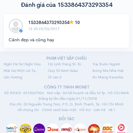
Đánh giá của 1533864373293354
1533864373293354
10
12:30 25/03/2017
Cảnh đẹp và cũng hay
PHIM VIỆT SẮP CHIẾU
Nghỉ Hè Sợ Nghỉ Hưu
Hộ Linh Tráng Sĩ: Bí Ẩn Mộ Vua Đinh
Trại Buôn Người
Mãi Nợ Một Lời Tạm Biệt
Quý Tử Vượt Giàu
Bóng Ma Nhà Hát
Lên Hương
Út Lan 2
Án Mạng Karaoke
CÔNG TY TNHH MONET
Số ĐKKD: 0315367026 · Nơi cấp: Sở kế hoạch và đầu tư Tp. Hồ Chí Minh
· Đăng ký lần đầu ngày 01/11/2018
Địa chỉ: 33 Nguyễn Trung Trực, P.5, Q. Bình Thạnh, Tp. Hồ Chí Minh
Về chúng tôi
·
Chính sách bảo mật
·
Hỗ trợ
·
Liên hệ
· v8.1
ĐỐI TÁC