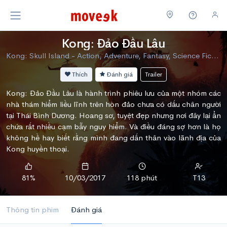
Kong: Đảo Đầu Lâu
Kong: Skull Island - Action, Adventure, Fantasy, Science Fiction
Thích
Đánh giá
Trailer
Kong: Đảo Đầu Lâu là hành trình phiêu lưu của một nhóm các
nhà thám hiểm liều lĩnh trên hòn đảo chưa có dấu chân người
tại Thái Bình Dương. Hoang sơ, tuyệt đẹp nhưng nơi đây lại ẩn
chứa rất nhiều cạm bẫy nguy hiểm. Và điều đáng sợ hơn là họ
không hề hay biết rằng mình đang dấn thân vào lãnh địa của
Kong huyền thoại.
81%
10/03/2017
118 phút
T13
Thông tin phim
Đánh giá