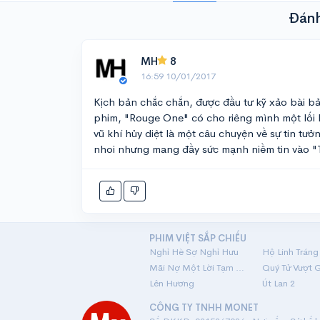
Đánh
MH
8
16:59 10/01/2017
Kịch bản chắc chắn, được đầu tư kỹ xảo bài bản
phim, "Rouge One" có cho riêng mình một lối k
vũ khí hủy diệt là một câu chuyện về sự tin t
nhoi nhưng mang đầy sức mạnh niềm tin vào "
PHIM VIỆT SẮP CHIẾU
Nghỉ Hè Sợ Nghỉ Hưu
Mãi Nợ Một Lời Tạm Biệt
Quý Tử Vượt 
Lên Hương
Út Lan 2
CÔNG TY TNHH MONET