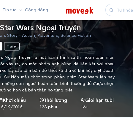
Tin tức
Cộng đồng
Star Wars Ngoại Truyện
rs Story - Action, Adventure, Science Fiction
Trailer
s Ngoại Truyện là một hành trình sử thi hoàn toàn mới.
đột xảy ra, có một nhóm anh hùng đã liên kết với nhau
 vụ lấy cắp tấm bản đồ thiết kế thứ vũ khí hủy diệt Death
. Sự kiện mấu chốt trong phần phim Star Wars lần này
ợp những con người hoàn toàn bình thường để được chọn
hường hơn cả bản thân họ từng biết.
Khởi chiếu
Thời lượng
Giới hạn tuổi
16/12/2016
133 phút
16+