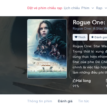
Đặt vé phim chiếu rạp
Lịch chiếu
Phim
Rạp
Rogue One: 
Rogue One: A Star Wa
Thích
Đánh giá
Rogue One: Star War
Trong thời kì xung 
cùng thực hiện nhiệm
Star của phe Đế Chế
chính là việc tập h
làm những điều phi t
Hài lòng
91%
Thông tin phim
Đánh giá
Tin tức