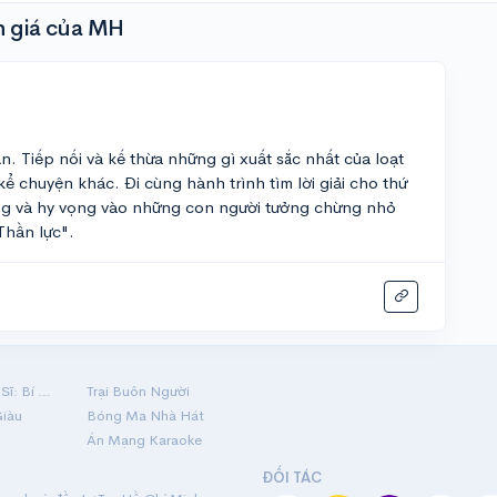
 giá của MH
. Tiếp nối và kế thừa những gì xuất sắc nhất của loạt
ể chuyện khác. Đi cùng hành trình tìm lời giải cho thứ
ưởng và hy vọng vào những con người tưởng chừng nhỏ
Thần lực".
Hộ Linh Tráng Sĩ: Bí Ẩn Mộ Vua Đinh
Trại Buôn Người
Giàu
Bóng Ma Nhà Hát
Án Mạng Karaoke
ĐỐI TÁC