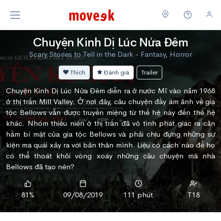
Chuyện Kinh Dị Lúc Nửa Đêm
Scary Stories to Tell in the Dark - Fantasy, Horror
Thích
Đánh giá
Trailer
Chuyện Kinh Dị Lúc Nửa Đêm diễn ra ở nước Mĩ vào năm 1968
ở thị trấn Mill Valley. Ở nơi đây, câu chuyện đầy ám ảnh về gia
tộc Bellows vẫn được truyền miệng từ thế hệ này đến thế hệ
khác. Nhóm thiếu niên ở thị trấn đã vô tình phát giác ra căn
hầm bí mật của gia tộc Bellows và phải chịu đựng những sự
kiện ma quái xảy ra với bản thân mình. Liệu có cách nào để họ
có thể thoát khỏi vòng xoáy những câu chuyện mà nhà
Bellows đã tạo nên?
81%
09/08/2019
111 phút
T18