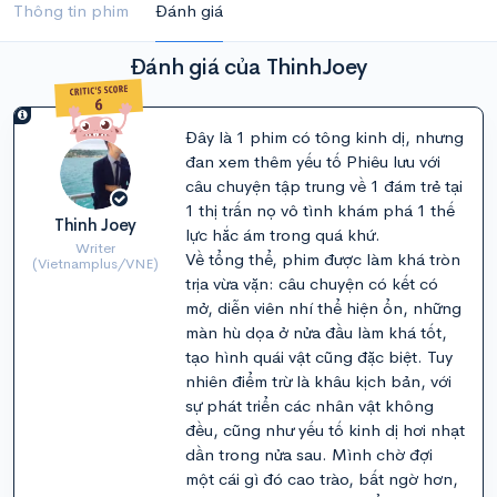
Thông tin phim
Đánh giá
Đánh giá của ThinhJoey
Đây là 1 phim có tông kinh dị, nhưng
đan xem thêm yếu tố Phiêu lưu với
câu chuyện tập trung về 1 đám trẻ tại
1 thị trấn nọ vô tình khám phá 1 thế
Thinh Joey
lực hắc ám trong quá khứ.
Writer
Về tổng thể, phim được làm khá tròn
(Vietnamplus/VNE)
trịa vừa vặn: câu chuyện có kết có
mở, diễn viên nhí thể hiện ổn, những
màn hù dọa ở nửa đầu làm khá tốt,
tạo hình quái vật cũng đặc biệt. Tuy
nhiên điểm trừ là khâu kịch bản, với
sự phát triển các nhân vật không
đều, cũng như yếu tố kinh dị hơi nhạt
dần trong nửa sau. Mình chờ đợi
một cái gì đó cao trào, bất ngờ hơn,