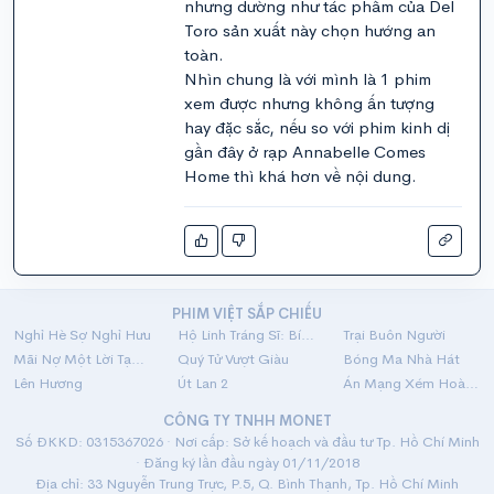
nhưng dường như tác phẩm của Del
Toro sản xuất này chọn hướng an
toàn.
Nhìn chung là với mình là 1 phim
xem được nhưng không ấn tượng
hay đặc sắc, nếu so với phim kinh dị
gần đây ở rạp Annabelle Comes
Home thì khá hơn về nội dung.
PHIM VIỆT SẮP CHIẾU
Nghỉ Hè Sợ Nghỉ Hưu
Hộ Linh Tráng Sĩ: Bí Ẩn Mộ Vua Đinh
Trại Buôn Người
Mãi Nợ Một Lời Tạm Biệt
Quý Tử Vượt Giàu
Bóng Ma Nhà Hát
Lên Hương
Út Lan 2
Án Mạng Xém Hoàn Hảo
CÔNG TY TNHH MONET
Số ĐKKD: 0315367026 · Nơi cấp: Sở kế hoạch và đầu tư Tp. Hồ Chí Minh
· Đăng ký lần đầu ngày 01/11/2018
Địa chỉ: 33 Nguyễn Trung Trực, P.5, Q. Bình Thạnh, Tp. Hồ Chí Minh