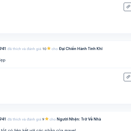
941
đã thích và đánh giá
10
cho
Đại Chiến Hành Tinh Khỉ
đẹp
941
đã thích và đánh giá
9
cho
Người Nhện: Trở Về Nhà
 tốt,có liên kết với các phần của mavel