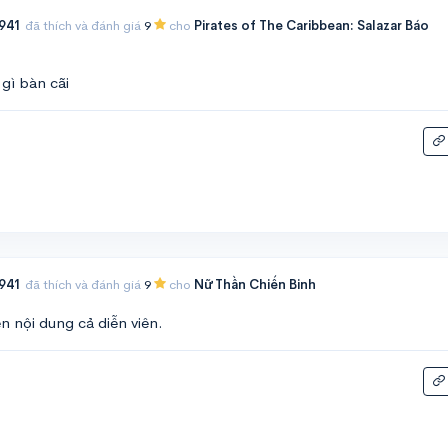
941
đã thích và đánh giá
9
cho
Pirates of The Caribbean: Salazar Báo
 gì bàn cãi
941
đã thích và đánh giá
9
cho
Nữ Thần Chiến Binh
ến nội dung cả diễn viên.