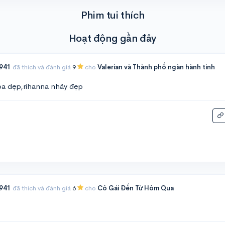
Phim tui thích
Hoạt động gần đây
941
đã thích và đánh giá
9
cho
Valerian và Thành phố ngàn hành tinh
họa dẹp,rihanna nhảy đẹp
941
đã thích và đánh giá
6
cho
Cô Gái Đến Từ Hôm Qua