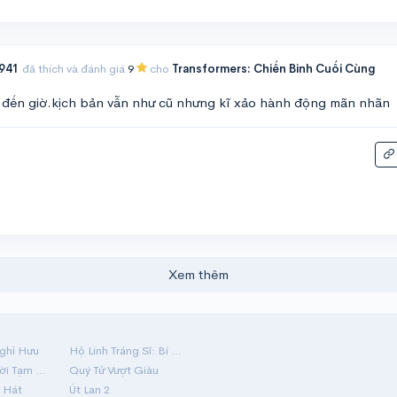
941
đã thích và đánh giá
9
cho
Transformers: Chiến Binh Cuối Cùng
1 đến giờ.kịch bản vẫn như cũ nhưng kĩ xảo hành động mãn nhãn
Xem thêm
ghỉ Hưu
Hộ Linh Tráng Sĩ: Bí Ẩn Mộ Vua Đinh
Mãi Nợ Một Lời Tạm Biệt
Quý Tử Vượt Giàu
 Hát
Út Lan 2