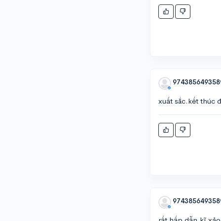
974385649358
xuất sắc.kết thúc 
974385649358
rất hấp dẫn.kĩ xảo