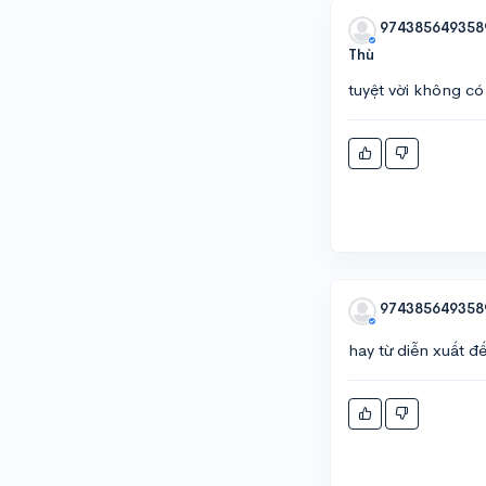
974385649358
Thù
tuyệt vời không có
974385649358
hay từ diễn xuất đ