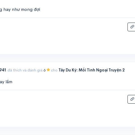
g hay như mong đợi
941
đã thích và đánh giá
6
cho
Tây Du Ký: Mối Tình Ngoại Truyện 2
ay lắm