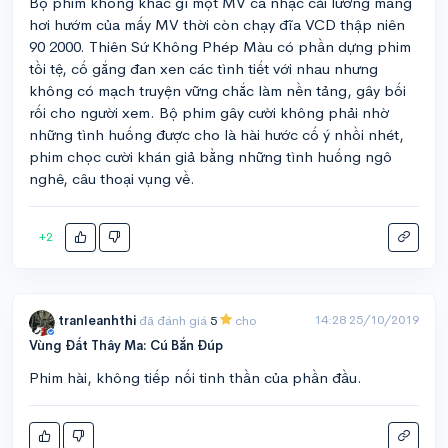
Bộ phim không khác gì một MV ca nhạc cải lương mang
hơi hướm của mấy MV thời còn chạy đĩa VCD thập niên
90 2000. Thiên Sứ Không Phép Màu có phần dựng phim
tồi tệ, cố gắng đan xen các tình tiết với nhau nhưng
không có mạch truyện vững chắc làm nền tảng, gây bối
rối cho người xem. Bộ phim gây cười không phải nhờ
những tình huống được cho là hài hước cố ý nhồi nhét,
phim chọc cười khán giả bằng những tình huống ngô
nghê, câu thoại vụng về.
+2
14:28 25/10/2019
tranleanhthi
đã đánh giá
5
cho
Vùng Đất Thây Ma: Cú Bắn Đúp
Phim hài, không tiếp nối tinh thần của phần đầu.