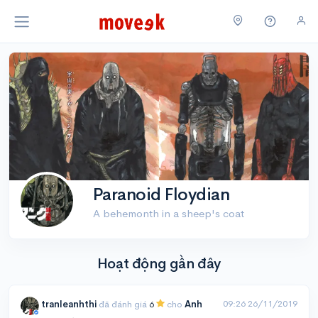
Paranoid Floydian
A behemonth in a sheep's coat
Hoạt động gần đây
09:26 26/11/2019
tranleanhthi
đã đánh giá
6
cho
Anh