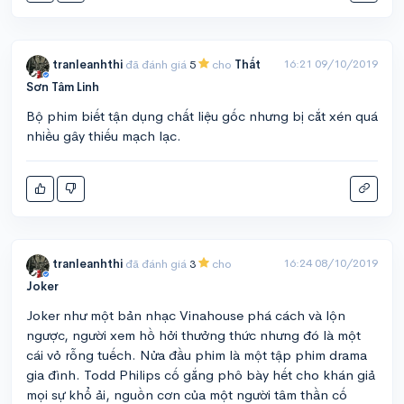
16:21 09/10/2019
tranleanhthi
đã đánh giá
5
cho
Thất
Sơn Tâm Linh
Bộ phim biết tận dụng chất liệu gốc nhưng bị cắt xén quá
nhiều gây thiếu mạch lạc.
16:24 08/10/2019
tranleanhthi
đã đánh giá
3
cho
Joker
Joker như một bản nhạc Vinahouse phá cách và lộn
ngược, người xem hồ hởi thưởng thức nhưng đó là một
cái vỏ rỗng tuếch. Nửa đầu phim là một tập phim drama
gia đình. Todd Philips cố gắng phô bày hết cho khán giả
mọi sự khổ ải, nguồn cơn của một người tâm thần cố