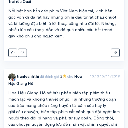
Trai Yêu Quái
Nổi bật hơn hẳn các phim Việt Nam hiện tại, kịch bản
gốc vốn dĩ đã rất hay nhưng phim đầu tư rất chau chuốt
và kĩ lưỡng đặc biệt là lời thoại cũng như đài từ. Nhưng,
nhiều lúc câu thoại dồn vô đó quá nhiều câu bắt trend
gây khó chịu cho người xem.
10:13 15/11/2019
tranleanhthi
đã đánh giá
3
cho
Hoa
Hậu Giang Hồ
Hoa Hậu Giang Hồ sở hữu phần biên tập phim thiếu
mạch lạc và không thuyết phục. Tại những trường đoạn
cao trào mang chức năng truyền tải cảm xúc hay lý
giải câu chuyện, biên tập phim cắt cảnh quá đột ngột làm
người theo dõi bị hẫng và phải tự suy đoán. Đồng thời,
câu chuyện truyền động lực để nhân vật chính quyết chí