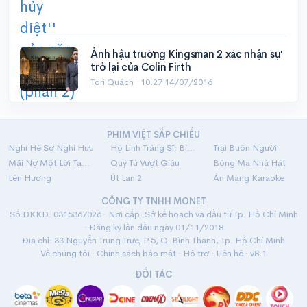
Ảnh hậu trường Kingsman 2 xác nhận sự
trở lại của Colin Firth
Tori Quách ·
10:27 14/07/2016
PHIM VIỆT SẮP CHIẾU
Nghỉ Hè Sợ Nghỉ Hưu
Hộ Linh Tráng Sĩ: Bí Ẩn Mộ Vua Đinh
Trại Buôn Người
Mãi Nợ Một Lời Tạm Biệt
Quý Tử Vượt Giàu
Bóng Ma Nhà Hát
Lên Hương
Út Lan 2
Án Mạng Karaoke
CÔNG TY TNHH MONET
Số ĐKKD: 0315367026 · Nơi cấp: Sở kế hoạch và đầu tư Tp. Hồ Chí Minh
· Đăng ký lần đầu ngày 01/11/2018
Địa chỉ: 33 Nguyễn Trung Trực, P.5, Q. Bình Thạnh, Tp. Hồ Chí Minh
Về chúng tôi
·
Chính sách bảo mật
·
Hỗ trợ
·
Liên hệ
· v8.1
ĐỐI TÁC