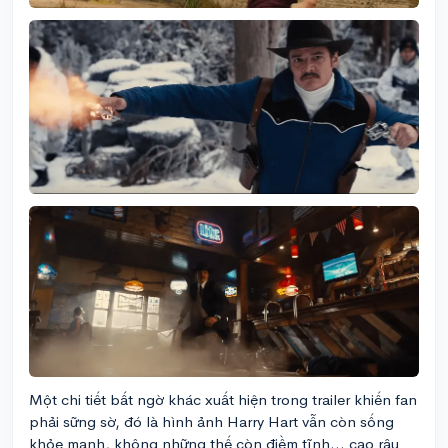
Một chi tiết bất ngờ khác xuất hiện trong trailer khiến fan
phải sững sờ, đó là hình ảnh Harry Hart vẫn còn sống
khỏe mạnh, không những thế còn điềm tĩnh… cạo râu