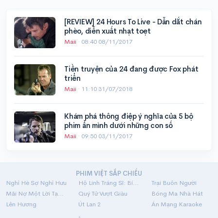
[REVIEW] 24 Hours To Live - Dẫn dắt chán
phèo, diễn xuất nhạt toẹt
Maii
·
08:40 08/11/2017
Tiền truyện của 24 đang được Fox phát
triển
Maii
·
11:10 31/07/2018
Khám phá thông điệp ý nghĩa của 5 bộ
phim ẩn mình dưới những con số
Maii
·
09:50 03/11/2017
PHIM VIỆT SẮP CHIẾU
Nghỉ Hè Sợ Nghỉ Hưu
Hộ Linh Tráng Sĩ: Bí Ẩn Mộ Vua Đinh
Trại Buôn Người
Mãi Nợ Một Lời Tạm Biệt
Quý Tử Vượt Giàu
Bóng Ma Nhà Hát
Lên Hương
Út Lan 2
Án Mạng Karaoke