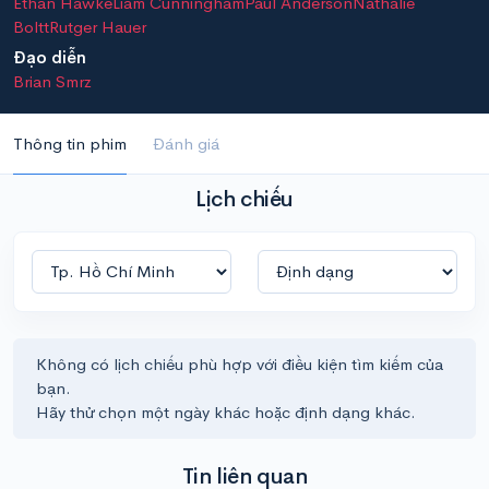
Ethan Hawke
Liam Cunningham
Paul Anderson
Nathalie
Boltt
Rutger Hauer
Đạo diễn
Brian Smrz
Thông tin phim
Đánh giá
Lịch chiếu
Không có lịch chiếu phù hợp với điều kiện tìm kiếm của
bạn.
Hãy thử chọn một ngày khác hoặc định dạng khác.
Tin liên quan