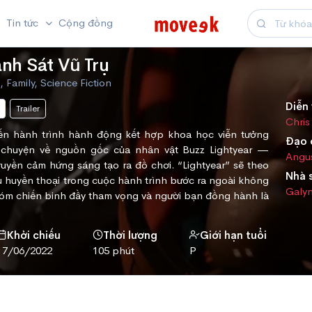
Tin tức
Cộng đồng
nh Sát Vũ Trụ
, Family, Science Fiction
Diễn 
Trailer
Chris
ến hành trình hành động kết hợp khoa học viễn tưởng
Đạo 
u chuyện về nguồn gốc của nhân vật Buzz Lightyear —
Angu
uyền cảm hứng sáng tạo ra đồ chơi. “Lightyear” sẽ theo
Nhà 
 huyền thoại trong cuộc hành trình bước ra ngoài không
Galy
hóm chiến binh đầy tham vọng và người bạn đồng hành là
Khởi chiếu
Thời lượng
Giới hạn tuổi
17/06/2022
105 phút
P