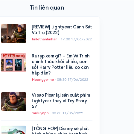
Tin liên quan
[REVIEW] Lightyear: Cảnh Sát
Vũ Trụ (2022)
tinlethanhnhan
·
17:30 17/06/2022
Ra rạp xem gì? – Em Và Trịnh
chính thức khởi chiếu, cơn
sốt Harry Potter liệu có còn
hấp dẫn?
Hoangyenne
·
08:30 17/06/2022
Vì sao Pixar lại sản xuất phim
Lightyear thay vì Toy Story
5?
miduynph
·
08:30 11/06/2022
[TỔNG HỢP] Disney sẽ phát