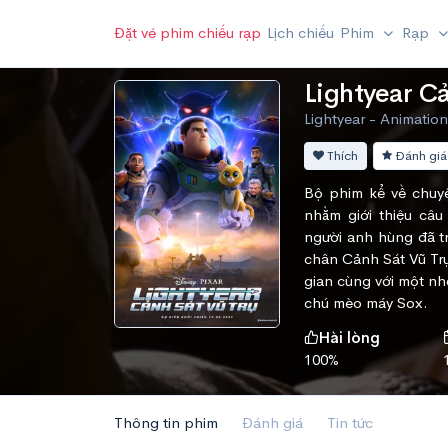
Đặt vé phim chiếu rạp
Lịch chiếu
Phim
Rạp
Lightyear Cả
Lightyear - Animation
Thích
Đánh giá
Bộ phim kể về chuy
nhằm giới thiệu câ
người anh hùng đã tr
chân Cảnh Sát Vũ Trụ
gian cùng với một n
chú mèo máy Sox.
Hài lòng
100%
Thông tin phim
Đánh giá
Tin tức