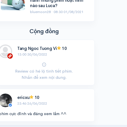
hành những phim hoạt hình
nào sau Luca?
bluemoon28 ·
08:30 01/08/2021
Cộng đồng
Tang Ngoc Tuong Vi
10
13:00 30/06/2022
Review có hé lộ tình tiết phim.
Nhấn để xem nội dung.
ericxu
10
23:46 26/06/2022
phim cực đỉnh và đáng xem lắm ^^