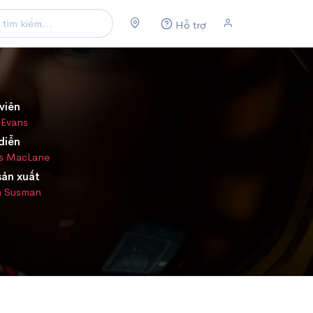
Hỗ trợ
viên
 Evans
diễn
s MacLane
sản xuất
n Susman