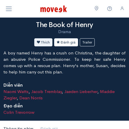
The Book of Henry
Drama
Thích
Đánh giá
Trailer
A boy named Henry has a crush on Christina, the daughter of
an abusive Police Commissioner. To keep her safe Henry
comes up with a rescue plan. Henry's mother, Susan, decides
to help him carry out this plan.
Diễn viên
Naomi Watts
,
Jacob Tremblay
,
Jaeden Lieberher
,
Maddie
Ziegler
,
Dean Norris
Đạo diễn
Colin Trevorrow
Thông tin phim
Đánh giá