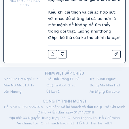
Nhà thơ - nhà báo
tự do
Kiểu khi cái thiện và cái ác hợp sức
với nhau để chống lại cái ác hơn là
một mệnh đề không dễ tìm thấy
trong đời thật. Giống như thông
điệp- kẻ thù của kẻ thù chính là bạn!
PHIM VIỆT SẮP CHIẾU
Nghỉ Hè Sợ Nghỉ Hưu
Hộ Linh Tráng Sĩ: Bí Ẩn Mộ Vua Đinh
Trại Buôn Người
Mãi Nợ Một Lời Tạm Biệt
Quý Tử Vượt Giàu
Bóng Ma Nhà Hát
Lên Hương
Út Lan 2
Án Mạng Karaoke
CÔNG TY TNHH MONET
Số ĐKKD: 0315367026 · Nơi cấp: Sở kế hoạch và đầu tư Tp. Hồ Chí Minh
· Đăng ký lần đầu ngày 01/11/2018
Địa chỉ: 33 Nguyễn Trung Trực, P.5, Q. Bình Thạnh, Tp. Hồ Chí Minh
Về chúng tôi
·
Chính sách bảo mật
·
Hỗ trợ
·
Liên hệ
· v8.1