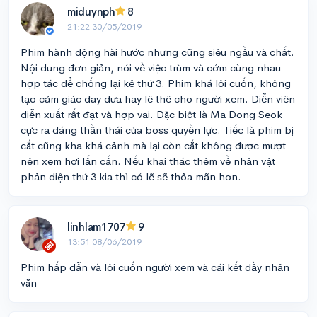
miduynph
8
21:22 30/05/2019
Phim hành động hài hước nhưng cũng siêu ngầu và chất.
Nội dung đơn giản, nói về việc trùm và cớm cùng nhau
hợp tác để chống lại kẻ thứ 3. Phim khá lôi cuốn, không
tạo cảm giác day dưa hay lê thê cho người xem. Diễn viên
diễn xuất rất đạt và hợp vai. Đặc biệt là Ma Dong Seok
cực ra dáng thần thái của boss quyền lực. Tiếc là phim bị
cắt cũng kha khá cảnh mà lại còn cắt không được mượt
nên xem hơi lấn cấn. Nếu khai thác thêm về nhân vật
phản diện thứ 3 kia thì có lẽ sẽ thỏa mãn hơn.
linhlam1707
9
13:51 08/06/2019
Phim hấp dẫn và lôi cuốn người xem và cái kết đầy nhân
văn