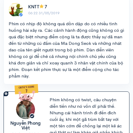
KNTT
7
06:22 31/05/2019
Phim có nhịp độ không quá dồn dập do có nhiều tình
huống hài xảy ra. Các cảnh hành động cũng không có gì
quá đặc biệt nhưng điểm cộng là ta được thấy sự dã man
đến từ những cú đấm của Ma Dong Seok và những nhát
dao của tên giết người trong bộ phim. Dàn diễn viên
không có gì để chê cả nhưng nội chính chủ yếu cũng
khá đơn giản và chỉ xoay quanh 3 nhân vật chính của bộ
phim. Đoạn kết phim thực sự là một điểm cộng cho tác
phẩm này.
Phim không có twist, câu chuyện
diễn tiến như nó vốn dĩ phải thế.
Nhưng cái hành trình đi đến đich
cuối ấy, khi một gã trùm bắt tay với
Nguyễn Phong
một tên cớm để chống lại một kẻ ác
Việt
quỷ thật sự làm khán giả phấn khích.