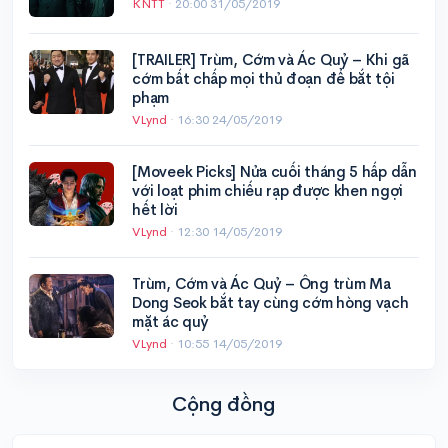
KNTT
·
20:00 31/05/2019
[TRAILER] Trùm, Cớm và Ác Quỷ – Khi gã
cớm bất chấp mọi thủ đoạn để bắt tội
phạm
VLynd
·
16:30 24/05/2019
[Moveek Picks] Nửa cuối tháng 5 hấp dẫn
với loạt phim chiếu rạp được khen ngợi
hết lời
VLynd
·
12:30 14/05/2019
Trùm, Cớm và Ác Quỷ – Ông trùm Ma
Dong Seok bắt tay cùng cớm hòng vạch
mặt ác quỷ
VLynd
·
10:55 14/05/2019
Cộng đồng