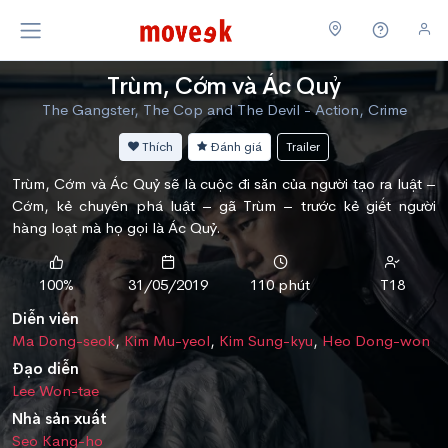
Trùm, Cớm và Ác Quỷ
The Gangster, The Cop and The Devil - Action, Crime
Thích
Đánh giá
Trailer
Trùm, Cớm và Ác Quỷ sẽ là cuộc đi săn của người tạo ra luật –
Cớm, kẻ chuyên phá luật – gã Trùm – trước kẻ giết người
hàng loạt mà họ gọi là Ác Quỷ.
100%
31/05/2019
110 phút
T18
Diễn viên
Ma Dong-seok
,
Kim Mu-yeol
,
Kim Sung-kyu
,
Heo Dong-won
Đạo diễn
Lee Won-tae
Nhà sản xuất
Seo Kang-ho