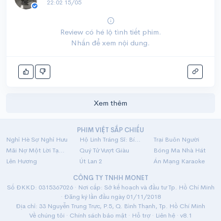
22:02 15/05
Review có hé lộ tình tiết phim.
Nhấn để xem nội dung.
Xem thêm
PHIM VIỆT SẮP CHIẾU
Nghỉ Hè Sợ Nghỉ Hưu
Hộ Linh Tráng Sĩ: Bí Ẩn Mộ Vua Đinh
Trại Buôn Người
Mãi Nợ Một Lời Tạm Biệt
Quý Tử Vượt Giàu
Bóng Ma Nhà Hát
Lên Hương
Út Lan 2
Án Mạng Karaoke
CÔNG TY TNHH MONET
Số ĐKKD: 0315367026 · Nơi cấp: Sở kế hoạch và đầu tư Tp. Hồ Chí Minh
· Đăng ký lần đầu ngày 01/11/2018
Địa chỉ: 33 Nguyễn Trung Trực, P.5, Q. Bình Thạnh, Tp. Hồ Chí Minh
Về chúng tôi
·
Chính sách bảo mật
·
Hỗ trợ
·
Liên hệ
· v8.1