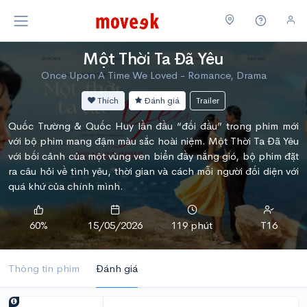
Một Thời Ta Đã Yêu
Once Upon A Time We Loved - Romance, Drama
Thích
Đánh giá
Trailer
Quốc Trường & Quốc Huy lần đầu “đối đầu” trong phim mới
với bộ phim mang đậm màu sắc hoài niệm. Một Thời Ta Đã Yêu
với bối cảnh của một vùng ven biển đầy nắng gió, bộ phim đặt
ra câu hỏi về tình yêu, thời gian và cách mỗi người đối diện với
quá khứ của chính mình.
60%
15/05/2026
119 phút
T16
Thông tin phim
Đánh giá