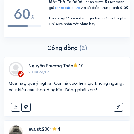
Một Thời Ta Đã Yêu
nhận được
5
lượt đánh
60
giá
được xác thực
với số điểm trung bình
6.60
.
%
Đa số người xem đánh giá tiêu cực về bộ phim.
Chỉ 40% nhận xét phim hay.
Cộng đồng
(2)
Nguyễn Phương Thảo
10
20:04 26/05
Quá hay, quá ý nghĩa. Coi mà cười liên tục không ngừng,
có nhiều câu thoại ý nghĩa. Đáng phải xem!
eva.st.2001
4