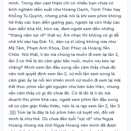
mình. Trong dàn cast thậm chí có nhiều bạn chưa có
kinh nghiệm diễn xuất như Hoàng Oanh, Trịnh Thảo hay
Khổng Tú Quỳnh, nhưng phải nói là khi xem phim không
hề thấy các bạn diễn gượng gạo, ngược lại còn thấy các
bạn diễn khá tốt, tròn vai, đem người xem đến những
“tháng năm rực rỡ” thật sự. Âm nhạc thì không có gì để
chê khi vào tay Đức Trí, dàn ca sĩ cũng không vừa như
Mỹ Tâm, Phạm Anh Khoa, Đức Phúc và Hoàng Yến
Chibi. Nói thật, lí do mà chúng ta muốn đi xem lại lần 2,
lần 3 có thể là do cảm giác tiếc nuối, muốn níu kéo lại
chăng? Mình xem lần đầu xong vẫn cảm thấy chưa đủ
nên mới quyết định xem lần 2, cứ mỗi lần xem xong là
cảm giác ấy lại nổi lên khiến mình cứ muốn đi xem lại mãi.
Kết thúc phim vẫn giữ nguyên như bên bản Hàn, nhưng
vẫn cảm thấy có gì đó chưa đủ. Có lẽ đó là lí do mà
doanh thu phim khá cao, người xem phim lần đầu xong
sẽ có cảm giác thiếu thiếu, nên là ra rạp xem lần 2, lần 3
:)))) Tóm lại là đây là bộ phim trên cả tuyệt vời, đối với
mình là như thế. Dù chưa đến tuổi “rực rỡ” như Ngựa
Hoang nhưng mà nhờ Ngựa Hoang nên mình đã được