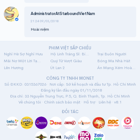
AdministratorAtStarboundVietNam
21:24 09/03/2018
Hoài niệm
PHIM VIỆT SẮP CHIẾU
Nghỉ Hè Sợ Nghỉ Hưu
Hộ Linh Tráng Sĩ: Bí Ẩn Mộ Vua Đinh
Trại Buôn Người
Mãi Nợ Một Lời Tạm Biệt
Quý Tử Vượt Giàu
Bóng Ma Nhà Hát
Lên Hương
Út Lan 2
Án Mạng Xém Hoàn Hảo
CÔNG TY TNHH MONET
Số ĐKKD: 0315367026 · Nơi cấp: Sở kế hoạch và đầu tư Tp. Hồ Chí Minh
· Đăng ký lần đầu ngày 01/11/2018
Địa chỉ: 33 Nguyễn Trung Trực, P.5, Q. Bình Thạnh, Tp. Hồ Chí Minh
Về chúng tôi
·
Chính sách bảo mật
·
Hỗ trợ
·
Liên hệ
· v8.1
ĐỐI TÁC