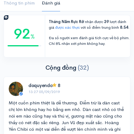
Thông tin phim
Đánh giá
Tháng Năm Rực Rỡ
nhận được
39
lượt đánh
92
giá
được xác thực
với số điểm trung bình
8.54
.
%
Đa số người xem đánh giá tích cực về bộ phim.
Chỉ 8% nhận xét phim không hay.
Cộng đồng
(32)
doquyendo
8
13:27 05/09/2019
Một cuốn phim thiệt là dễ thương. Điểm trừ là dàn cast
chị lớn không hay ho bằng em nhỏ. Dàn cast nhỏ có thể
nói em nào cũng hay và thú vị, gương mặt nào cũng cho
thấy có nét đặc sắc riêng. Jun Vũ đẹp xuất sắc. Hoàng
Yến Chibi có một vai diễn để vượt lên chính mình và ghi