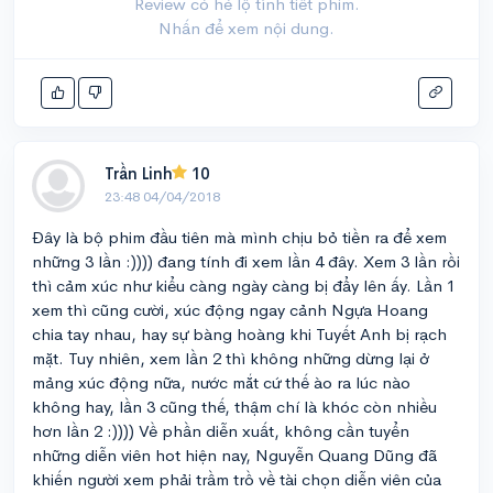
Review có hé lộ tình tiết phim.
Nhấn để xem nội dung.
Trần Linh
10
23:48 04/04/2018
Đây là bộ phim đầu tiên mà mình chịu bỏ tiền ra để xem
những 3 lần :)))) đang tính đi xem lần 4 đây. Xem 3 lần rồi
thì cảm xúc như kiểu càng ngày càng bị đẩy lên ấy. Lần 1
xem thì cũng cười, xúc động ngay cảnh Ngựa Hoang
chia tay nhau, hay sự bàng hoàng khi Tuyết Anh bị rạch
mặt. Tuy nhiên, xem lần 2 thì không những dừng lại ở
mảng xúc động nữa, nước mắt cứ thế ào ra lúc nào
không hay, lần 3 cũng thế, thậm chí là khóc còn nhiều
hơn lần 2 :)))) Về phần diễn xuất, không cần tuyển
những diễn viên hot hiện nay, Nguyễn Quang Dũng đã
khiến người xem phải trầm trồ về tài chọn diễn viên của