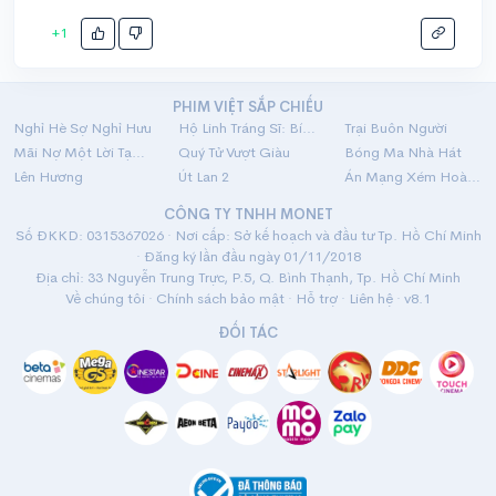
+1
PHIM VIỆT SẮP CHIẾU
Nghỉ Hè Sợ Nghỉ Hưu
Hộ Linh Tráng Sĩ: Bí Ẩn Mộ Vua Đinh
Trại Buôn Người
Mãi Nợ Một Lời Tạm Biệt
Quý Tử Vượt Giàu
Bóng Ma Nhà Hát
Lên Hương
Út Lan 2
Án Mạng Xém Hoàn Hảo
CÔNG TY TNHH MONET
Số ĐKKD: 0315367026 · Nơi cấp: Sở kế hoạch và đầu tư Tp. Hồ Chí Minh
· Đăng ký lần đầu ngày 01/11/2018
Địa chỉ: 33 Nguyễn Trung Trực, P.5, Q. Bình Thạnh, Tp. Hồ Chí Minh
Về chúng tôi
·
Chính sách bảo mật
·
Hỗ trợ
·
Liên hệ
· v8.1
ĐỐI TÁC