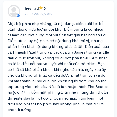
heyiliad
6
22:33 20/09/2019
Một bộ phim nhẹ nhàng, từ nội dung, diễn xuất tới bối
cảnh đều ở mức tương đối khá. Điểm cộng là có nhiều
cameo đặc biệt cùng một vài tình tiết gây bất ngờ thú vị.
Điểm trừ là tuy bộ phim có nội dung khá thú vị, nhưng
phần triển khai nội dung không phải là tốt. Diễn xuất của
cả Himesh Patel trong vai Jack và Lily James trong vai Elle
đều ở mức tròn vai, không có gì đột phá nhiều. Âm nhạc
có lẽ là điều nổi bật và tuyệt vời nhất của bộ phim. Bạn
có thể sẽ khá phấn khích khi nghe các hits ngày xưa ấy
cho dù không phải tất cả đều được phát trọn vẹn và đôi
khi âm thanh lại hơi quá lớn khiến người xem khó có thể
tập trung vào tình tiết. Nếu là fan hoặc thích The Beatles
hoặc chỉ tìm kiếm một phim giải trí nhẹ nhàng đơn thuần
thì Yesterday là một gợi ý. Còn nếu muốn tìm kiếm một
điều đặc biệt thì bộ phim này không phải là một sự lựa
chọn lí tưởng.