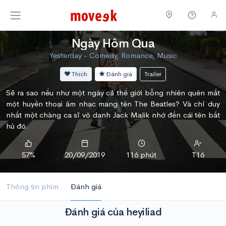
Ngày Hôm Qua
Yesterday - Comedy, Romance, Music
Thích
Đánh giá
Trailer
Sẽ ra sao nếu như một ngày cả thế giới bỗng nhiên quên mất
một huyền thoại âm nhạc mang tên The Beatles? Và chỉ duy
nhất một chàng ca sĩ vô danh Jack Malik nhớ đến cái tên bất
hủ đó.
57%
20/09/2019
116 phút
T16
Thông tin phim
Đánh giá
Đánh giá của heyiliad