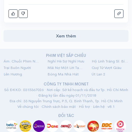
Xem thêm
PHIM VIỆT SẮP CHIẾU
Ám: Chuỗi Phim Ngắn Linh Dị
Nghỉ Hè Sợ Nghỉ Hưu
Hộ Linh Tráng Sĩ: Bí Ẩn Mộ Vua Đinh
Trại Buôn Người
Mãi Nợ Một Lời Tạm Biệt
Quý Tử Vượt Giàu
Lên Hương
Bóng Ma Nhà Hát
Út Lan 2
CÔNG TY TNHH MONET
Số ĐKKD: 0315367026 · Nơi cấp: Sở kế hoạch và đầu tư Tp. Hồ Chí Minh
· Đăng ký lần đầu ngày 01/11/2018
Địa chỉ: 33 Nguyễn Trung Trực, P.5, Q. Bình Thạnh, Tp. Hồ Chí Minh
Về chúng tôi
·
Chính sách bảo mật
·
Hỗ trợ
·
Liên hệ
· v8.1
ĐỐI TÁC