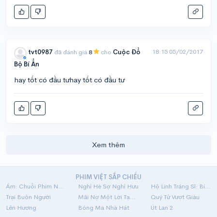
18:15 05/02/2017
tvt0987
đã đánh giá
8
cho
Cuộc Đổ
Bộ Bí Ẩn
hay tốt có đầu tưhay tốt có đầu tư
Xem thêm
PHIM VIỆT SẮP CHIẾU
Ám: Chuỗi Phim Ngắn Linh Dị
Nghỉ Hè Sợ Nghỉ Hưu
Hộ Linh Tráng Sĩ: Bí Ẩn Mộ Vua Đinh
Trại Buôn Người
Mãi Nợ Một Lời Tạm Biệt
Quý Tử Vượt Giàu
Lên Hương
Bóng Ma Nhà Hát
Út Lan 2