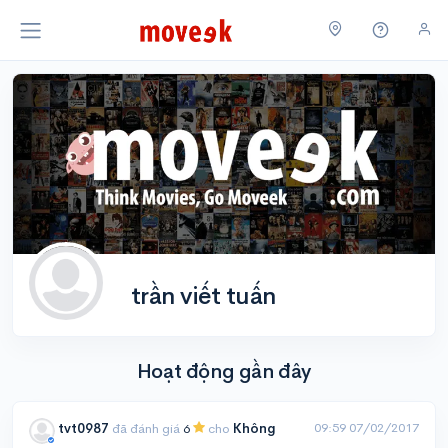
trần viết tuấn
Hoạt động gần đây
09:59 07/02/2017
tvt0987
đã đánh giá
6
cho
Không