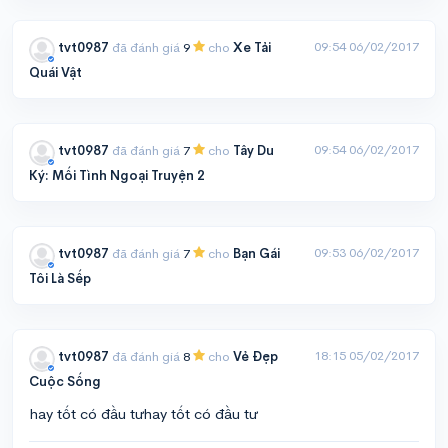
09:54 06/02/2017
tvt0987
đã đánh giá
9
cho
Xe Tải
Quái Vật
09:54 06/02/2017
tvt0987
đã đánh giá
7
cho
Tây Du
Ký: Mối Tình Ngoại Truyện 2
09:53 06/02/2017
tvt0987
đã đánh giá
7
cho
Bạn Gái
Tôi Là Sếp
18:15 05/02/2017
tvt0987
đã đánh giá
8
cho
Vẻ Đẹp
Cuộc Sống
hay tốt có đầu tưhay tốt có đầu tư