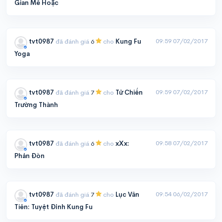
Gian Mê Hoặc
09:59 07/02/2017
tvt0987
đã đánh giá
6
cho
Kung Fu
Yoga
09:59 07/02/2017
tvt0987
đã đánh giá
7
cho
Tử Chiến
Trường Thành
09:58 07/02/2017
tvt0987
đã đánh giá
6
cho
xXx:
Phản Đòn
09:54 06/02/2017
tvt0987
đã đánh giá
7
cho
Lục Vân
Tiên: Tuyệt Đỉnh Kung Fu