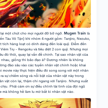
t lại một chút cho mọi người đỡ bỡ ngỡ.
Mugen Train
là
yến Tàu Vô Tận) khi nhóm 4 người gồm: Tanjiro, Nezuko,
ất tích hàng loạt có dính dáng đến loài quỷ. Điểm đến
ỡ Viêm Trụ - Rengoku và tiêu diệt 2 con quỷ. Nhưng mọi
u đó thôi, quay lại vấn đề chính. Tại sao nhân vật của
ác nhau, giống thì bảo đạo à? Đương nhiên là không
hường đào sâu vào các tuyến nhân vật chính hoặc khai
ì movie này thực hiện điều đó song song với một nhân
 ra sự chiếm sóng và nổi bật của nhân vật này trong
 vật còn lại, thậm chí ngang với Tanjiro. Nhưng xuất
hịu. Phải cám ơn sự điều chỉnh tài tình của đội ngũ
ie mà không hề làm lu mờ bất kì nhân vật nào.