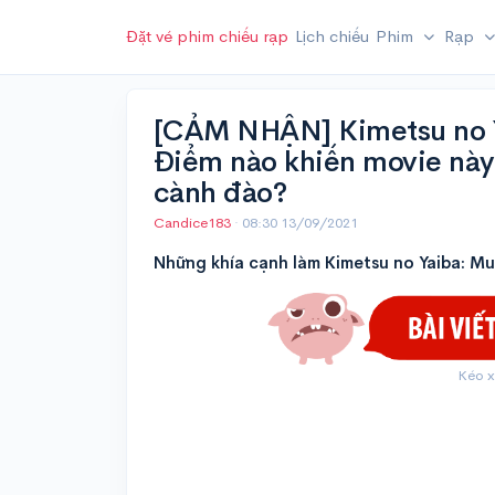
Đặt vé phim chiếu rạp
Lịch chiếu
Phim
Rạp
[CẢM NHẬN] Kimetsu no Ya
Điểm nào khiến movie này 
cành đào?
Candice183
·
08:30 13/09/2021
Những khía cạnh làm Kimetsu no Yaiba: Mug
Kéo x