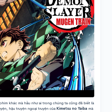
phim khác mà hầu như ai trong chúng ta cũng đã biết là
uyện, hậu truyện ngoại truyện của
Kimetsu no Yaiba
mà