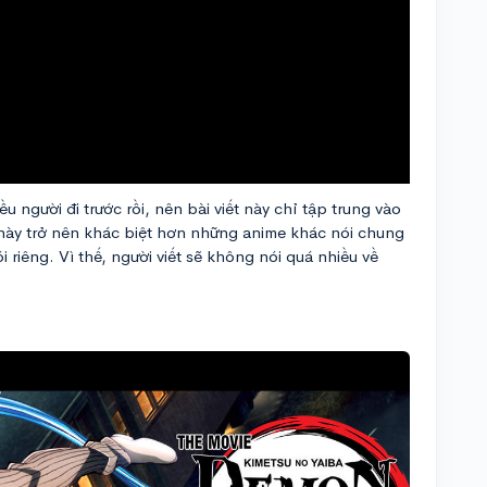
ều người đi trước rồi, nên bài viết này chỉ tập trung vào
này trở nên khác biệt hơn những anime khác nói chung
riêng. Vì thế, người viết sẽ không nói quá nhiều về