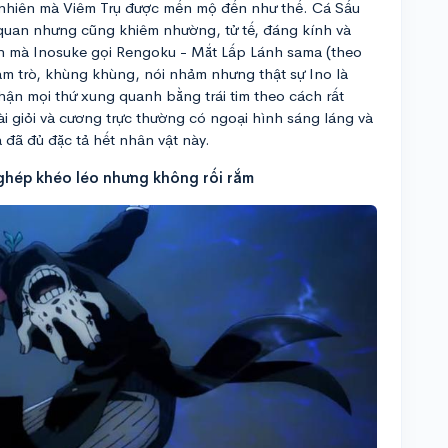
 nhiên mà Viêm Trụ được mến mộ đến như thế. Cá Sấu
ạc quan nhưng cũng khiêm nhường, tử tế, đáng kính và
ch mà Inosuke gọi Rengoku - Mắt Lấp Lánh sama (theo
àm trò, khùng khùng, nói nhảm nhưng thật sự Ino là
nhận mọi thứ xung quanh bằng trái tim theo cách rất
tài giỏi và cương trực thường có ngoại hình sáng láng và
à đã đủ đặc tả hết nhân vật này.
 ghép khéo léo nhưng không rối rắm