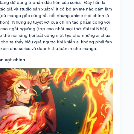
 đang dở dang ở phần đầu tiên của series. Đây hẳn là
tác giả và studio sản xuất vì ít có bộ anime nào dám làm
ày (dù manga gốc cũng rất nổi nhưng anime mới chính là
 hơn). Nhưng sự tuyệt vời của chính tác phẩm cộng với
cao ngất ngưỡng (top cao nhất mọi thời đại tại Nhật)
Có thể nói rằng hơi bất công một tẹo cho những ai chưa
cho ta thấy hiệu quả ngược khi khiến ai không phải fan
t xem cho series và doanh thu bản in cho manga.
ân vật chính