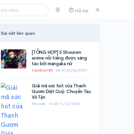
Hỗ trợ
Bài viết liên quan
[TỔNG HỢP] 5 Shounen
anime nổi tiếng được sáng
tác bởi mangaka nữ
Candice183
·
08:30 25/06/2021
Giải mã sức hút của Thanh
Gươm Diệt Quỷ: Chuyến Tàu
Vô Tận
Moveek ·
16:00 11/12/2020