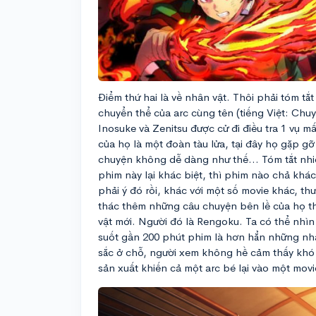
Điểm thứ hai là về nhân vật. Thôi phải tóm tắ
chuyển thể của arc cùng tên (tiếng Việt: Chu
Inosuke và Zenitsu được cử đi điều tra 1 vụ m
của họ là một đoàn tàu lửa, tại đây họ gặp g
chuyện không dễ dàng như thế... Tóm tắt nhiê
phim này lại khác biệt, thì phim nào chả kh
phải ý đó rồi, khác với một số movie khác, t
thác thêm những câu chuyện bên lề của họ th
vật mới. Người đó là Rengoku. Ta có thể nhìn
suốt gần 200 phút phim là hơn hẳn những nhân
sắc ở chỗ, người xem không hề cảm thấy khó c
sản xuất khiến cả một arc bé lại vào một mov