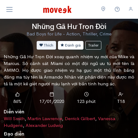
Những Gã Hư Trọn Đời
Bad Boys for Life - Action, Thriller, Crime
Thích
Đánh giá
Trailer
Những Gã Hư Trọn Đời xoay quanh nhiệm vụ mới của Mike và
Marcus. Sở cảnh sát Miami có một đội ngũ ưu tú mới tên là
AMMO. Họ được giao nhiệm vụ hạ gục một thủ lĩnh băng
đảng ma túy tên là Armando Nhân vật phản diện này được mô
tả là một kẻ giết người máu lạnh với bản tính hung ác.
86%
17/01/2020
123 phút
T18
Diễn viên
Will Smith
,
Martin Lawrence
,
Derrick Gilbert
,
Vanessa
Hudgens
,
Alexander Ludwig
Đạo diễn