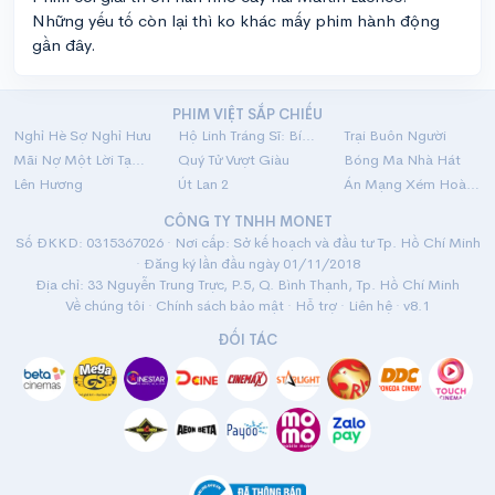
Những yếu tố còn lại thì ko khác mấy phim hành động
gần đây.
PHIM VIỆT SẮP CHIẾU
Nghỉ Hè Sợ Nghỉ Hưu
Hộ Linh Tráng Sĩ: Bí Ẩn Mộ Vua Đinh
Trại Buôn Người
Mãi Nợ Một Lời Tạm Biệt
Quý Tử Vượt Giàu
Bóng Ma Nhà Hát
Lên Hương
Út Lan 2
Án Mạng Xém Hoàn Hảo
CÔNG TY TNHH MONET
Số ĐKKD: 0315367026 · Nơi cấp: Sở kế hoạch và đầu tư Tp. Hồ Chí Minh
· Đăng ký lần đầu ngày 01/11/2018
Địa chỉ: 33 Nguyễn Trung Trực, P.5, Q. Bình Thạnh, Tp. Hồ Chí Minh
Về chúng tôi
·
Chính sách bảo mật
·
Hỗ trợ
·
Liên hệ
· v8.1
ĐỐI TÁC