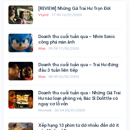
[REVIEW] Những Gã Trai Hư Trọn Đời
VLynd
·
17:00 16/01/2020
Doanh thu cuối tuần qua – Nhím Sonic
công phá màn ảnh
Maii
·
09:28 17/02/2020
Doanh thu cuối tuần qua – Trai Hư đứng
đầu 3 tuần liên tiếp
Maii
·
08:49 03/02/2020
Doanh thu cuối tuần qua - Những Gã Trai
Hư náo loạn phòng vé, Bác Sĩ Dolittle có
nguy cơ lỗ vốn
Moveek ·
06:24 20/01/2020
Xếp hạng 13 phim từ dở nhiều đến dở ít