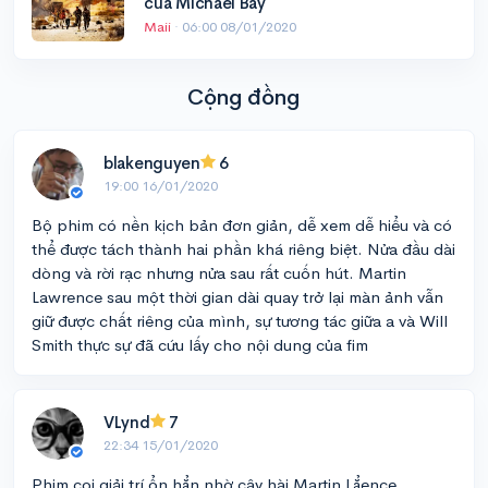
của Michael Bay
Maii
·
06:00 08/01/2020
Cộng đồng
blakenguyen
6
19:00 16/01/2020
Bộ phim có nền kịch bản đơn giản, dễ xem dễ hiểu và có
thể được tách thành hai phần khá riêng biệt. Nửa đầu dài
dòng và rời rạc nhưng nửa sau rất cuốn hút. Martin
Lawrence sau một thời gian dài quay trở lại màn ảnh vẫn
giữ được chất riêng của mình, sự tương tác giữa a và Will
Smith thực sự đã cứu lấy cho nội dung của fim
VLynd
7
22:34 15/01/2020
Phim coi giải trí ổn hẳn nhờ cây hài Martin Lẳence.