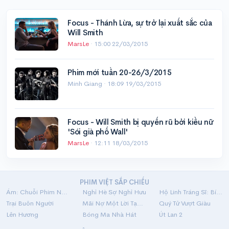
Focus - Thánh Lừa, sự trở lại xuất sắc của
Will Smith
MarsLe
·
15:00 22/03/2015
Phim mới tuần 20-26/3/2015
Minh Giang ·
18:09 19/03/2015
Focus - Will Smith bị quyến rũ bởi kiều nữ
'Sói già phố Wall'
MarsLe
·
12:11 18/03/2015
PHIM VIỆT SẮP CHIẾU
Ám: Chuỗi Phim Ngắn Linh Dị
Nghỉ Hè Sợ Nghỉ Hưu
Hộ Linh Tráng Sĩ: Bí Ẩn Mộ Vua Đinh
Trại Buôn Người
Mãi Nợ Một Lời Tạm Biệt
Quý Tử Vượt Giàu
Lên Hương
Bóng Ma Nhà Hát
Út Lan 2