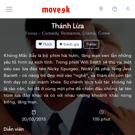
Thánh Lừa
Focus - Comedy, Romance, Drama, Crime
Thích
Đánh giá
Trailer
Không Mắc Bẫy là bộ phim hài hước, lãng mạn xen lẫn những
yếu tố hình sự kịch tính. Trong phim Will Smith sẽ thủ vai một
siêu sao lừa đảo tên Nicky Spurgeo. Nicky đã phải lòng Jess
Barrett - cô nàng trẻ đẹp mới vào “nghề”, và thậm chí còn tận
tình dạy cô các mánh khóe. Sự chênh lệch tuổi tác không hề
là rào cản, họ đã ở cùng một phe để chiến đấu chống lại tên
trùm lừa đảo khác và có với nhau những khoảnh khắc nóng
bỏng, lãng mạn.
20/03/2015
105 phút
Diễn viên