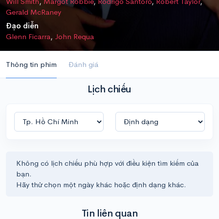
Will Smith
,
Margot Robbie
,
Rodrigo Santoro
,
Robert Taylor
,
Gerald McRaney
Đạo diễn
Glenn Ficarra
,
John Requa
Thông tin phim
Đánh giá
Lịch chiếu
Không có lịch chiếu phù hợp với điều kiện tìm kiếm của
bạn.
Hãy thử chọn một ngày khác hoặc định dạng khác.
Tin liên quan