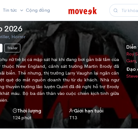
Tin tức
Cộng đồng
p 2026
iller, Horror
Diễn 
Trailer
Roy S
phụ nữ trẻ bị cá mập sát hại khi đang bơi gần bãi tắm của
Gary
ity thuộc New England, cảnh sát trưởng Martin Brody đã
Đạo 
i biển. Thế nhưng, thị trưởng Larry Vaughn lại ngăn cản
Steve
ẽ kiệt quệ do mất nguồn doanh thu từ du khách. Nhà ngư
 thuyền trưởng lão luyện Quint đã đề nghị hỗ trợ Brody
t khát máu. Bộ ba dấn thân vào cuộc chiến kịch tính giữa
hiên.
Thời lượng
Giới hạn tuổi
124 phút
T13