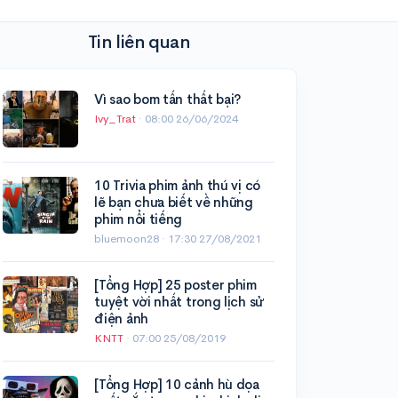
Tin liên quan
Vì sao bom tấn thất bại?
Ivy_Trat
·
08:00 26/06/2024
10 Trivia phim ảnh thú vị có
lẽ bạn chưa biết về những
phim nổi tiếng
bluemoon28 ·
17:30 27/08/2021
[Tổng Hợp] 25 poster phim
tuyệt vời nhất trong lịch sử
điện ảnh
KNTT
·
07:00 25/08/2019
[Tổng Hợp] 10 cảnh hù dọa