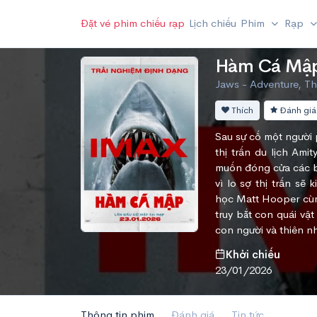
Đặt vé phim chiếu rạp
Lịch chiếu
Phim
Rạp
Hàm Cá Mậ
Jaws - Adventure, Thr
Thích
Đánh giá
Sau sự cố một người 
thị trấn du lịch Am
muốn đóng cửa các bã
vì lo sợ thị trấn s
học Matt Hooper cùng
truy bắt con quái vậ
con người và thiên n
Khởi chiếu
23/01/2026
Thông tin phim
Đánh giá
Tin tức