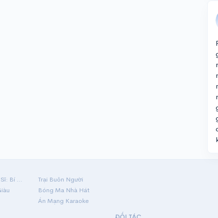
Hộ Linh Tráng Sĩ: Bí Ẩn Mộ Vua Đinh
Trại Buôn Người
Giàu
Bóng Ma Nhà Hát
Án Mạng Karaoke
ĐỐI TÁC