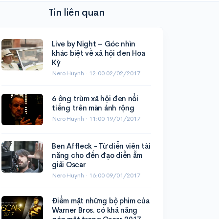
Tin liên quan
Live by Night – Góc nhìn
khác biệt về xã hội đen Hoa
Kỳ
NeroHuynh ·
12:00 02/02/2017
6 ông trùm xã hội đen nổi
tiếng trên màn ảnh rộng
NeroHuynh ·
11:00 19/01/2017
Ben Affleck - Từ diễn viên tài
năng cho đến đạo diễn ẵm
giải Oscar
NeroHuynh ·
16:00 09/01/2017
Điểm mặt những bộ phim của
Warner Bros. có khả năng