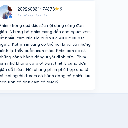
259265831174373
9
17:57 22/01/2017
Phim không quá đặc sắc nội dung cũng đơn
giản. Nhưng bộ phim mang đến cho người xem
rất nhiều cảm xúc lúc buồn lúc vui lúc lại bất
ngờ... Kết phim cũng có thể nói là vui vẻ nhưng
mình lại thấy buồn man mác. Phim còn có cả
những cảnh hành động tuyệt đỉnh nữa. Phim
gần như không có plot twist triết lý cũng đơn
giản dễ hiểu . Nói chung phim phù hợp cho tất
cả mọi người đi xem có hành động có phiêu lưu
kịch tính có tình cảm có triết lý