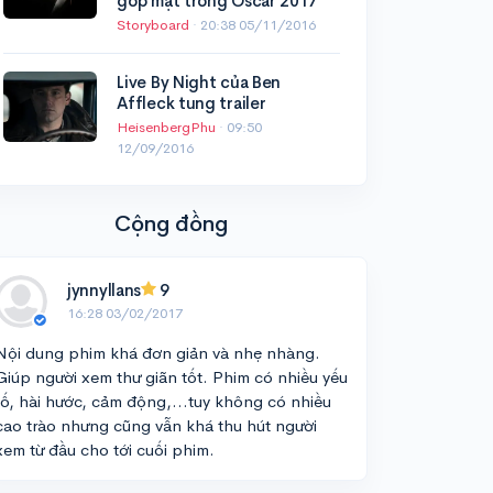
góp mặt trong Oscar 2017
Storyboard
·
20:38 05/11/2016
Live By Night của Ben
Affleck tung trailer
HeisenbergPhu
·
09:50
12/09/2016
Cộng đồng
jynnyllans
9
16:28 03/02/2017
Nội dung phim khá đơn giản và nhẹ nhàng.
Giúp người xem thư giãn tốt. Phim có nhiều yếu
tố, hài hước, cảm động,...tuy không có nhiều
cao trào nhưng cũng vẫn khá thu hút người
xem từ đầu cho tới cuối phim.