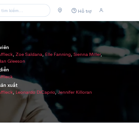
Hỗ trợ
viên
ffleck
,
Zoe Saldana
,
Elle Fanning
,
Sienna Miller
,
dan Gleeson
diễn
ffleck
sản xuất
ffleck
,
Leonardo DiCaprio
,
Jennifer Killoran