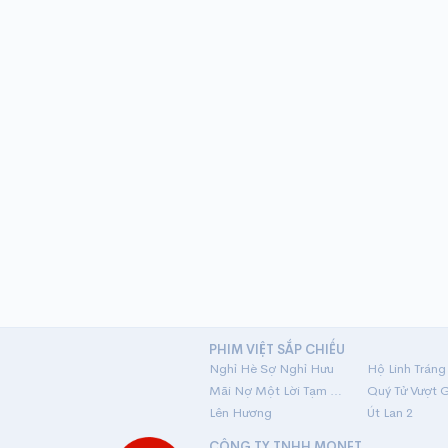
PHIM VIỆT SẮP CHIẾU
Nghỉ Hè Sợ Nghỉ Hưu
Mãi Nợ Một Lời Tạm Biệt
Quý Tử Vượt 
Lên Hương
Út Lan 2
CÔNG TY TNHH MONET