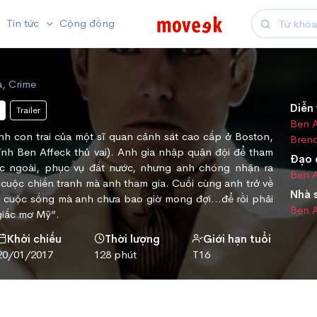
Tin tức
Cộng đồng
a, Crime
Diễn 
Trailer
Ben A
h con trai của một sĩ quan cảnh sát cao cấp ở Boston,
Bren
ính Ben Affeck thủ vai). Anh gia nhập quân đội để tham
Đạo 
ớc ngoài, phục vụ đất nước, nhưng anh chóng nhận ra
Ben A
cuộc chiến tranh mà anh tham gia. Cuối cùng anh trở về
Nhà 
ột cuộc sống mà anh chưa bao giờ mong đợi…để rồi phải
Ben A
“giấc mơ Mỹ”.
Khởi chiếu
Thời lượng
Giới hạn tuổi
20/01/2017
128 phút
T16