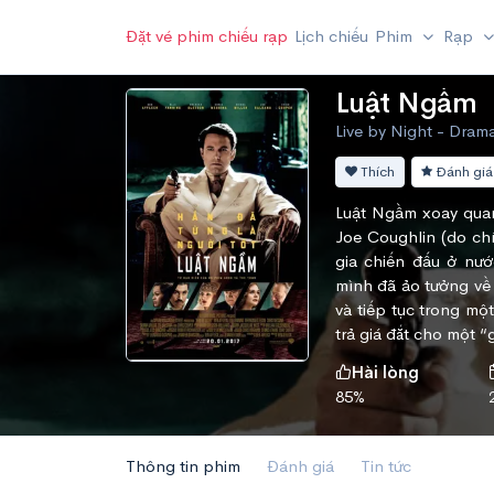
Đặt vé phim chiếu rạp
Lịch chiếu
Phim
Rạp
Luật Ngầm
Live by Night - Dram
Thích
Đánh giá
Luật Ngầm xoay quan
Joe Coughlin (do ch
gia chiến đấu ở nư
mình đã ảo tưởng về 
và tiếp tục trong m
trả giá đắt cho một 
Hài lòng
85%
Thông tin phim
Đánh giá
Tin tức