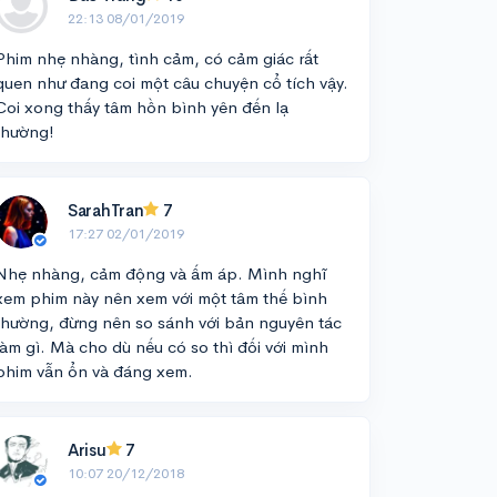
22:13 08/01/2019
Phim nhẹ nhàng, tình cảm, có cảm giác rất
quen như đang coi một câu chuyện cổ tích vậy.
Coi xong thấy tâm hồn bình yên đến lạ
thường!
SarahTran
7
17:27 02/01/2019
Nhẹ nhàng, cảm động và ấm áp. Mình nghĩ
xem phim này nên xem với một tâm thế bình
thường, đừng nên so sánh với bản nguyên tác
làm gì. Mà cho dù nếu có so thì đối với mình
phim vẫn ổn và đáng xem.
Arisu
7
10:07 20/12/2018