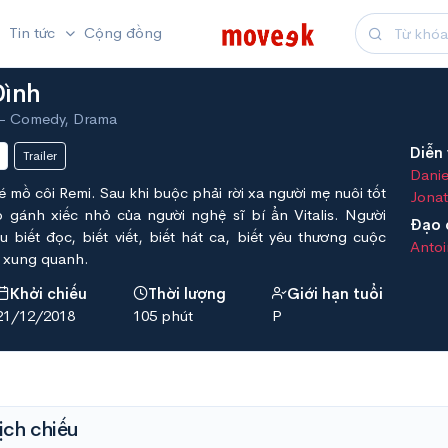
Tin tức
Cộng đồng
Đình
 - Comedy, Drama
Diễn 
Trailer
Danie
 mồ côi Remi. Sau khi buộc phải rời xa người mẹ nuôi tốt
Jona
 gánh xiếc nhỏ của người nghệ sĩ bí ẩn Vitalis. Người
Đạo 
 biết đọc, biết viết, biết hát ca, biết yêu thương cuộc
Antoi
 xung quanh.
Khởi chiếu
Thời lượng
Giới hạn tuổi
21/12/2018
105 phút
P
ịch chiếu