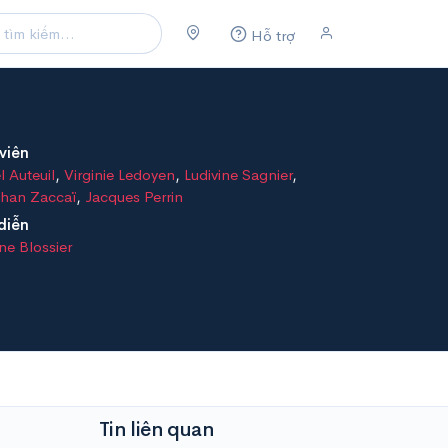
Hỗ trợ
viên
l Auteuil
,
Virginie Ledoyen
,
Ludivine Sagnier
,
than Zaccaï
,
Jacques Perrin
diễn
ne Blossier
Tin liên quan