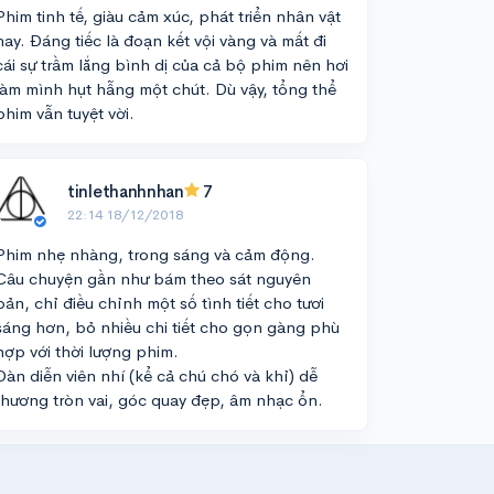
Phim tinh tế, giàu cảm xúc, phát triển nhân vật
hay. Đáng tiếc là đoạn kết vội vàng và mất đi
cái sự trầm lắng bình dị của cả bộ phim nên hơi
làm mình hụt hẫng một chút. Dù vậy, tổng thể
phim vẫn tuyệt vời.
tinlethanhnhan
7
22:14 18/12/2018
Phim nhẹ nhàng, trong sáng và cảm động.
Câu chuyện gần như bám theo sát nguyên
bản, chỉ điều chỉnh một số tình tiết cho tươi
sáng hơn, bỏ nhiều chi tiết cho gọn gàng phù
hợp với thời lượng phim.
Dàn diễn viên nhí (kể cả chú chó và khỉ) dễ
thương tròn vai, góc quay đẹp, âm nhạc ổn.