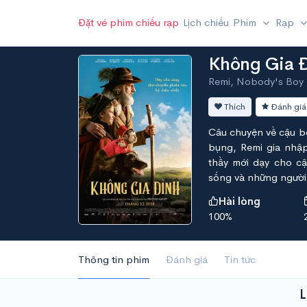
Đặt vé phim chiếu rạp
Lịch chiếu
Phim
Rạp
Không Gia 
Remi, Nobody's Boy
Thích
Đánh giá
Câu chuyện về cậu bé
bụng, Remi gia nhập
thầy mới dạy cho cậu
sống và những người
Hài lòng
100%
Thông tin phim
Đánh giá
Tin tức
L