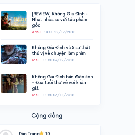
[REVIEW] Không Gia Đình -
Nhạt nhòa so với tác phẩm
gốc
Arisu
·
14:00 22/12/2018
Không Gia Đình và 5 sự thật
thú vị về chuyện làm phim
Maii
·
11:50 04/12/2018
Không Gia Đình bản điện ảnh
- Đưa tuổi thơ về với khán
giả
Maii
·
11:50 06/11/2018
Cộng đồng
Đào Trang
10