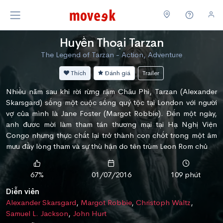
Huyền Thoại Tarzan
The Legend of Tarzan - Action, Adventure
Thích
Đánh giá
Trailer
Nhiều năm sau khi rời rừng rậm Châu Phi, Tarzan (Alexander
Skarsgard) sống một cuộc sống quý tộc tại London với người
vợ của mình là Jane Foster (Margot Robbie). Đến một ngày,
anh đươc mời làm tham tán thương mại tại Hạ Nghị Viện
Congo nhưng thực chất lại trở thành con chốt trong một âm
mưu đầy lòng tham và sự thù hận do tên trùm Leon Rom chủ
67%
01/07/2016
109 phút
Diễn viên
Alexander Skarsgard
,
Margot Robbie
,
Christoph Waltz
,
Samuel L. Jackson
,
John Hurt