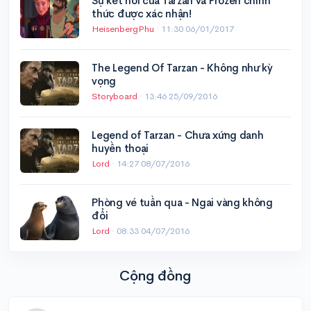
Sự kết nối của Tarzan và Frozen chính
thức được xác nhận!
HeisenbergPhu
·
11:30 06/01/2017
The Legend Of Tarzan - Không như kỳ
vọng
Storyboard
·
13:46 25/09/2016
Legend of Tarzan - Chưa xứng danh
huyền thoại
Lord
·
14:27 08/07/2016
Phòng vé tuần qua - Ngai vàng không
đổi
Lord
·
08:33 04/07/2016
Cộng đồng