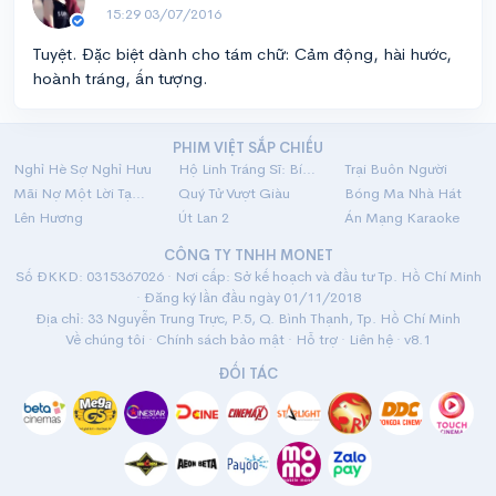
15:29 03/07/2016
Tuyệt. Đặc biệt dành cho tám chữ: Cảm động, hài hước,
hoành tráng, ấn tượng.
PHIM VIỆT SẮP CHIẾU
Nghỉ Hè Sợ Nghỉ Hưu
Hộ Linh Tráng Sĩ: Bí Ẩn Mộ Vua Đinh
Trại Buôn Người
Mãi Nợ Một Lời Tạm Biệt
Quý Tử Vượt Giàu
Bóng Ma Nhà Hát
Lên Hương
Út Lan 2
Án Mạng Karaoke
CÔNG TY TNHH MONET
Số ĐKKD: 0315367026 · Nơi cấp: Sở kế hoạch và đầu tư Tp. Hồ Chí Minh
· Đăng ký lần đầu ngày 01/11/2018
Địa chỉ: 33 Nguyễn Trung Trực, P.5, Q. Bình Thạnh, Tp. Hồ Chí Minh
Về chúng tôi
·
Chính sách bảo mật
·
Hỗ trợ
·
Liên hệ
· v8.1
ĐỐI TÁC