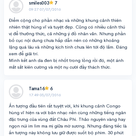
smiles003
7
09:27 07/07/2016
Điểm cộng cho phần nhạc và những khung cảnh thiên
nhiên thật hùng vĩ và tuyệt đẹp. Cũng có nhiều cảnh thú
vị để thưởng thức, cả những ý đồ nhân văn. Nhưng phần
bố cục nội dung chưa hấp dẫn nên có những khoảng
lặng quá lâu và những kịch tính chưa lên tới độ lắm. Đáng
xem để giải trí.
Mình kết anh da đen bị nhốt trong lồng rồi đó, một ánh
mắt sắt kiên cường và một nụ cười đầy thách thức.
Tama16
6
17:49 05/07/2016
Ấn tượng đầu tiên rất tuyệt vời, khi khung cảnh Congo
hùng vĩ hiện ra với bản nhạc nền cùng những tiếng ngân
đặc trưng của vùng đất Châu Phi. Thảo nguyên vàng hay
ngọn núi im lìm ma mị giữa mờ sương. Nhưng đáng tiếc là
ấn tượng này không lưu giữ được suốt bộ phim. 30 phút