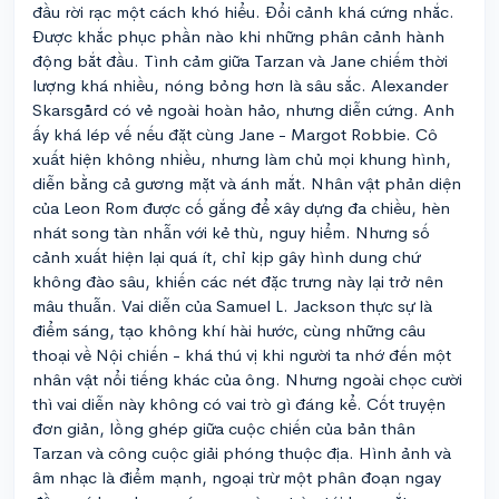
đầu rời rạc một cách khó hiểu. Đổi cảnh khá cứng nhắc.
Được khắc phục phần nào khi những phân cảnh hành
động bắt đầu. Tình cảm giữa Tarzan và Jane chiếm thời
lượng khá nhiều, nóng bỏng hơn là sâu sắc. Alexander
Skarsgård có vẻ ngoài hoàn hảo, nhưng diễn cứng. Anh
ấy khá lép vế nếu đặt cùng Jane - Margot Robbie. Cô
xuất hiện không nhiều, nhưng làm chủ mọi khung hình,
diễn bằng cả gương mặt và ánh mắt. Nhân vật phản diện
của Leon Rom được cố gắng để xây dựng đa chiều, hèn
nhát song tàn nhẫn với kẻ thù, nguy hiểm. Nhưng số
cảnh xuất hiện lại quá ít, chỉ kịp gây hình dung chứ
không đào sâu, khiến các nét đặc trưng này lại trở nên
mâu thuẫn. Vai diễn của Samuel L. Jackson thực sự là
điểm sáng, tạo không khí hài hước, cùng những câu
thoại về Nội chiến - khá thú vị khi người ta nhớ đến một
nhân vật nổi tiếng khác của ông. Nhưng ngoài chọc cười
thì vai diễn này không có vai trò gì đáng kể. Cốt truyện
đơn giản, lồng ghép giữa cuộc chiến của bản thân
Tarzan và công cuộc giải phóng thuộc địa. Hình ảnh và
âm nhạc là điểm mạnh, ngoại trừ một phân đoạn ngay