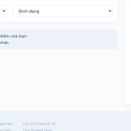
 kiếm của bạn.
khác.
ghỉ Hưu
Hộ Linh Tráng Sĩ: Bí Ẩn Mộ Vua Đinh
Mãi Nợ Một Lời Tạm Biệt
Quý Tử Vượt Giàu