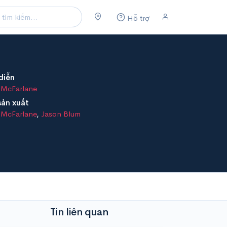
Hỗ trợ
diễn
 McFarlane
sản xuất
 McFarlane
,
Jason Blum
Tin liên quan