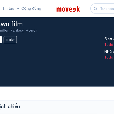
Tin tức
Cộng đồng
awn film
riller, Fantasy, Horror
Đạo 
Trailer
Todd
Nhà 
Todd
ịch chiếu