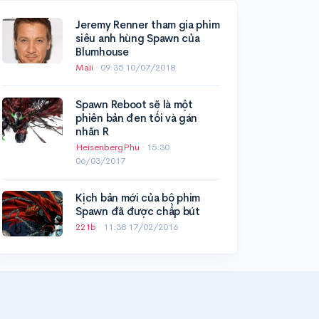
Jeremy Renner tham gia phim
siêu anh hùng Spawn của
Blumhouse
Maii
·
09:35 10/07/2018
Spawn Reboot sẽ là một
phiên bản đen tối và gán
nhãn R
HeisenbergPhu
·
15:30
06/03/2017
Kịch bản mới của bộ phim
Spawn đã được chấp bút​
221b
·
11:38 17/02/2016