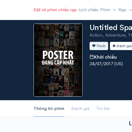
Đặt vé phim chiếu rạp
Lịch chiếu
Phim
Rạp
Untitled Sp
Action, Adventure, Th
Thích
Đánh giá
Khởi chiếu
24/07/2017 (US)
Thông tin phim
Đánh giá
Tin tức
L