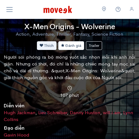
X-Men Origins - Wolverine
Action, Adventure, Thriller, Fantasy, Science Fiction
Thích
Đánh giá
Trailer
Người sói phóng ra bộ móng vuốt sắc nhọn mỗi khi anh nổi
giận. Nhưng có thời, đó chỉ là những chiếc móng tay mọc sai
chỗ và dài dị thường. &quot;X-Men Origins: Wolverine&quot;
giải thích nguồn gốc và khởi đầu cuộc đời của Người sói.
107 phút
Diễn viên
Hugh Jackman
,
Liev Schreiber
,
Danny Huston
,
will.i.am
,
Lynn
Collins
Đạo diễn
Gavin Hood