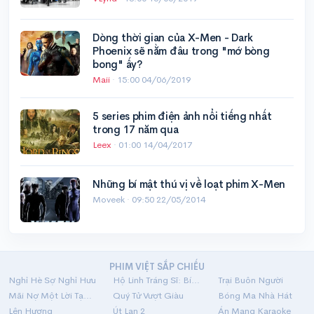
Dòng thời gian của X-Men - Dark
Phoenix sẽ nằm đâu trong "mớ bòng
bong" ấy?
Maii
·
15:00 04/06/2019
5 series phim điện ảnh nổi tiếng nhất
trong 17 năm qua
Leex
·
01:00 14/04/2017
Những bí mật thú vị về loạt phim X-Men
Moveek ·
09:50 22/05/2014
PHIM VIỆT SẮP CHIẾU
Nghỉ Hè Sợ Nghỉ Hưu
Hộ Linh Tráng Sĩ: Bí Ẩn Mộ Vua Đinh
Trại Buôn Người
Mãi Nợ Một Lời Tạm Biệt
Quý Tử Vượt Giàu
Bóng Ma Nhà Hát
Lên Hương
Út Lan 2
Án Mạng Karaoke