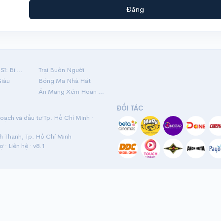
Đăng
Hộ Linh Tráng Sĩ: Bí Ẩn Mộ Vua Đinh
Trại Buôn Người
Giàu
Bóng Ma Nhà Hát
Án Mạng Xém Hoàn Hảo
ĐỐI TÁC
ạch và đầu tư Tp. Hồ Chí Minh ·
nh Thạnh, Tp. Hồ Chí Minh
rợ
·
Liên hệ
· v8.1