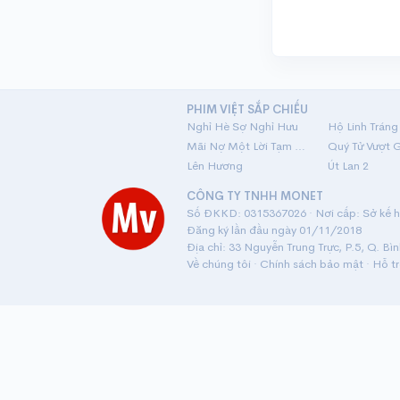
PHIM VIỆT SẮP CHIẾU
Nghỉ Hè Sợ Nghỉ Hưu
Mãi Nợ Một Lời Tạm Biệt
Quý Tử Vượt 
Lên Hương
Út Lan 2
CÔNG TY TNHH MONET
Số ĐKKD: 0315367026 · Nơi cấp: Sở kế ho
Đăng ký lần đầu ngày 01/11/2018
Địa chỉ: 33 Nguyễn Trung Trực, P.5, Q. Bì
Về chúng tôi
·
Chính sách bảo mật
·
Hỗ t