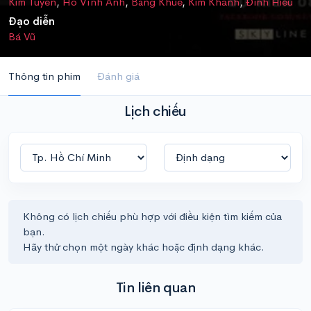
Kim Tuyến
,
Hồ Vĩnh Anh
,
Băng Khuê
,
Kim Khánh
,
Đình Hiếu
Đạo diễn
Bá Vũ
Thông tin phim
Đánh giá
Lịch chiếu
Không có lịch chiếu phù hợp với điều kiện tìm kiếm của
bạn.
Hãy thử chọn một ngày khác hoặc định dạng khác.
Tin liên quan