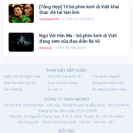
[Tổng Hợp] 10 bộ phim kinh dị Việt khai
thác đề tài tâm linh
tranleanhthi
·
21:00 11/10/2019
Ngủ Với Hồn Ma - bộ phim kinh dị Việt
đáng xem của đạo diễn Bá Vũ
MarsLe
·
12:51 09/05/2015
PHIM VIỆT SẮP CHIẾU
Nghỉ Hè Sợ Nghỉ Hưu
Hộ Linh Tráng Sĩ: Bí Ẩn Mộ Vua Đinh
Trại Buôn Người
Mãi Nợ Một Lời Tạm Biệt
Quý Tử Vượt Giàu
Bóng Ma Nhà Hát
Lên Hương
Út Lan 2
Án Mạng Xém Hoàn Hảo
CÔNG TY TNHH MONET
Số ĐKKD: 0315367026 · Nơi cấp: Sở kế hoạch và đầu tư Tp. Hồ Chí Minh
· Đăng ký lần đầu ngày 01/11/2018
Địa chỉ: 33 Nguyễn Trung Trực, P.5, Q. Bình Thạnh, Tp. Hồ Chí Minh
Về chúng tôi
·
Chính sách bảo mật
·
Hỗ trợ
·
Liên hệ
· v8.1
ĐỐI TÁC