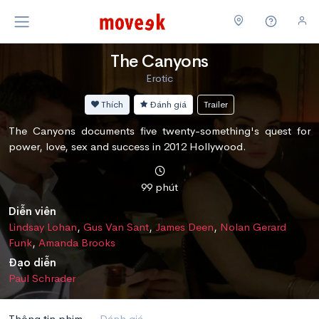
The Canyons
Erotic
Thích
Đánh giá
Trailer
The Canyons documents five twenty-something's quest for
power, love, sex and success in 2012 Hollywood.
99 phút
Diễn viên
Lindsay Lohan
,
Gus Van Sant
,
James Deen
,
Nolan Gerard
Funk
,
Amanda Brooks
Đạo diễn
Paul Schrader
Thông tin phim
Đánh giá