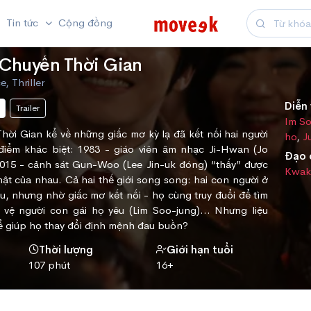
Tin tức
Cộng đồng
Chuyển Thời Gian
Thriller
Diễn 
Trailer
Im S
ời Gian kể về những giấc mơ kỳ lạ đã kết nối hai người
ho
,
J
điểm khác biệt: 1983 - giáo viên âm nhạc Ji-Hwan (Jo
Đạo 
015 - cảnh sát Gun-Woo (Lee Jin-uk đóng) “thấy” được
Kwak
t của nhau. Cả hai thế giới song song: hai con người ở
au, nhưng nhờ giấc mơ kết nối - họ cùng truy đuổi để tìm
 vệ người con gái họ yêu (Lim Soo-jung)... Nhưng liệu
ể giúp họ thay đổi định mệnh đau buồn?
Thời lượng
Giới hạn tuổi
107 phút
16+