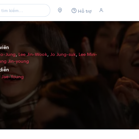
Hỗ trợ
viên
oo-Jung
,
Lee Jin-Wook
,
Jo Jung-suk
,
Lee Min-
ung Jin-young
diễn
 Jae-Young