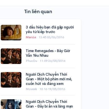
Tin liên quan
3 dấu hiệu bạn đã gặp người
yêu từ kiếp trước
MarsLe
·
13:45 03/06/2016
Time Renegades - Bây Giờ
Vẫn Yêu Nhau
PhucDu ·
11:09 26/05/2016
Người Dịch Chuyển Thời
Gian - Một bộ phim mới mẻ,
cuốn hút và đáng xem
Moveek ·
10:16 19/05/2016
Người Dịch Chuyển Thời
Gian - Đầy bí ẩn và lãng mạn