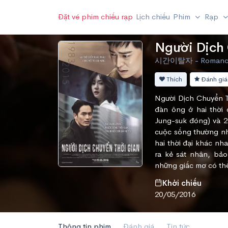
Đặt vé phim chiếu rạp
Lịch chiếu
Phim
Rạp
Người Dịch 
시간이탈자 - Romance, 
Thích
Đánh giá
Người Dịch Chuyển Th
đàn ông ở hai thời 
Jung-suk đóng) và 2
cuộc sống thường nhậ
hai thời đại khác nh
ra kẻ sát nhân, bảo
những giấc mơ có th
Khởi chiếu
20/05/2016
Thông tin phim
Đánh giá
Tin tức