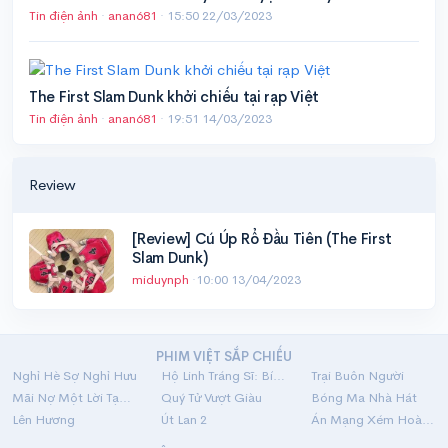
Tin điện ảnh
·
anan681
·
15:50 22/03/2023
The First Slam Dunk khởi chiếu tại rạp Việt
Tin điện ảnh
·
anan681
·
19:51 14/03/2023
Review
[Review] Cú Úp Rổ Đầu Tiên (The First
Slam Dunk)
miduynph
·
10:00 13/04/2023
PHIM VIỆT SẮP CHIẾU
Nghỉ Hè Sợ Nghỉ Hưu
Hộ Linh Tráng Sĩ: Bí Ẩn Mộ Vua Đinh
Trại Buôn Người
Mãi Nợ Một Lời Tạm Biệt
Quý Tử Vượt Giàu
Bóng Ma Nhà Hát
Lên Hương
Út Lan 2
Án Mạng Xém Hoàn Hảo