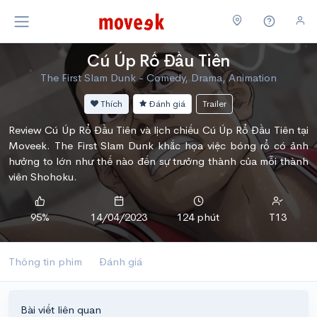
Cú Úp Rổ Đầu Tiên
The First Slam Dunk - Comedy, Drama, Animation
Thích
Đánh giá
Trailer
Review Cú Úp Rổ Đầu Tiên và lịch chiếu Cú Úp Rổ Đầu Tiên tại
Moveek. The First Slam Dunk khắc họa việc bóng rổ có ảnh
hưởng to lớn như thế nào đến sự trưởng thành của mỗi thành
viên Shohoku.
95%
14/04/2023
124 phút
T13
Thông tin phim
Đánh giá
Bài viết liên quan