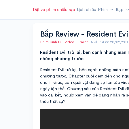
Đặt vé phim chiếu rạp
Lịch chiếu
Phim
Rạp
Bắp Review - Resident Evil
Phim Kinh Dị
·
Video - Trailer
· Nvil ·
14:33 28/02/201
Resident Evil trở lại, bên cạnh những màn
những chương trước.
Resident Evil trở lại, bên cạnh những màn rượ
chương trước, Chapter cuối đem đến cho ngư
cho T-virus, con quái vật đáng sợ lan tỏa vir
ngày tận thế. Chương sáu của Resident Evil đã
vào cái kết, người xem vẫn dễ dàng nhận ra s
thúc thật sự?