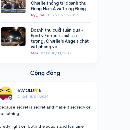
Charlie thống trị doanh thu
Đông Nam Á và Trung Đông
Ivy_Trat
·
10:25 19/11/2019
Doanh thu cuối tuần qua -
Ford v Ferrari ra mắt ấn
tượng, Charlie's Angels chật
vật phòng vé
Maii
·
07:55 18/11/2019
Cộng đồng
IAMOLD
8
21:24 18/01/2024
because secret is secret and make it secrecy or
something
pretty light on both the action and fun time