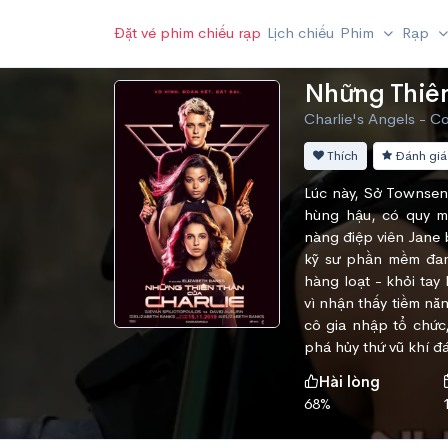
Đặt vé phim chiếu rạp
Lịch chiếu
Phim
Rạp
Những Thiên
Charlie's Angels - C
Thích
Đánh giá
Lúc này, Sở Townsend
hùng hậu, có quy mô
nàng điệp viên Jane 
kỹ sư phần mềm đang
hàng loạt - khỏi tay
vì nhận thấy tiềm năn
cô gia nhập tổ chức
phá hủy thứ vũ khí đá
Hài lòng
68%