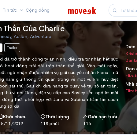
Tin tức
Cộng đồng
 Thần Của Charlie
omedy, Action, Adventure
Diễn 
Trailer
Krist
 đã trở thành công ty an ninh, điều tra tư nhân hết sức
Bank
 hoạt động trải dài trên toàn thế giới. Vào một ngày,
Đạo 
bất ngờ nhận được nhiệm vụ giải cứu yếu nhân Elena - nữ
Eliza
 nắm giữ thông tin quan trọng về một vũ khí hủy diệt
Nhà 
 bọn sát thủ. Sau khi đưa nàng ta quay về trụ sở an toàn,
Eliza
g thú vị nơi Elena, đặc vụ cấp cao Bosley liền ngỏ lời mời
, đồng thời phối hợp với Jane và Sabina nhằm tìm cách
ng sợ kia.
Khởi chiếu
Thời lượng
Giới hạn tuổi
15/11/2019
118 phút
T16