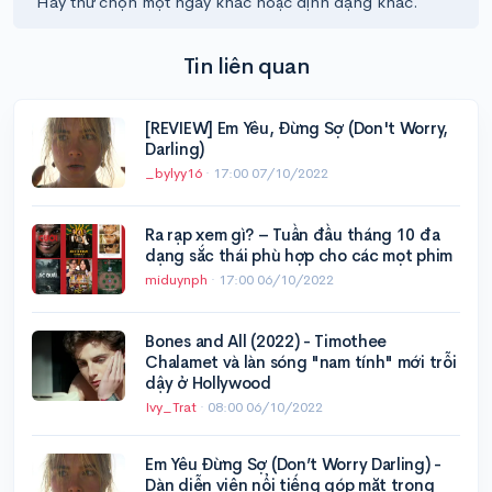
Hãy thử chọn một ngày khác hoặc định dạng khác.
Tin liên quan
[REVIEW] Em Yêu, Đừng Sợ (Don't Worry,
Darling)
_bylyy16
·
17:00 07/10/2022
Ra rạp xem gì? – Tuần đầu tháng 10 đa
dạng sắc thái phù hợp cho các mọt phim
miduynph
·
17:00 06/10/2022
Bones and All (2022) - Timothee
Chalamet và làn sóng "nam tính" mới trỗi
dậy ở Hollywood
Ivy_Trat
·
08:00 06/10/2022
Em Yêu Đừng Sợ (Don’t Worry Darling) -
Dàn diễn viên nổi tiếng góp mặt trong