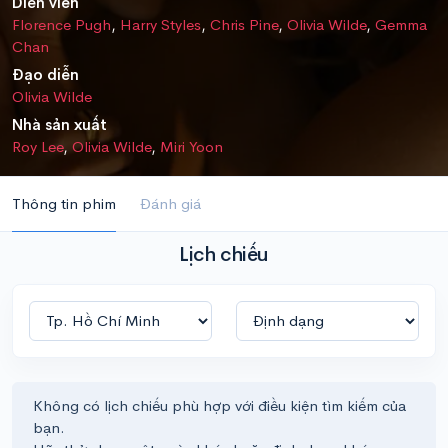
Diễn viên
Florence Pugh
,
Harry Styles
,
Chris Pine
,
Olivia Wilde
,
Gemma
Chan
Đạo diễn
Olivia Wilde
Nhà sản xuất
Roy Lee
,
Olivia Wilde
,
Miri Yoon
Thông tin phim
Đánh giá
Lịch chiếu
Không có lịch chiếu phù hợp với điều kiện tìm kiếm của
bạn.