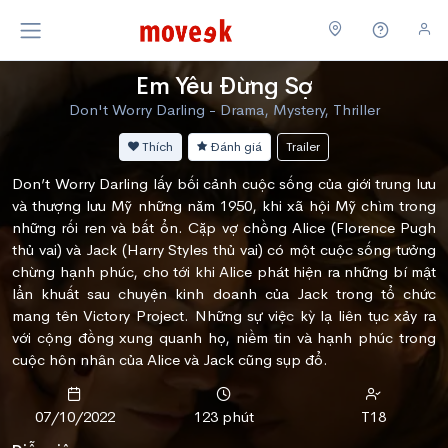
Em Yêu Đừng Sợ
Don't Worry Darling - Drama, Mystery, Thriller
Thích
Đánh giá
Trailer
Don’t Worry Darling lấy bối cảnh cuộc sống của giới trung lưu
và thượng lưu Mỹ những năm 1950, khi xã hội Mỹ chìm trong
những rối ren và bất ổn. Cặp vợ chồng Alice (Florence Pugh
thủ vai) và Jack (Harry Styles thủ vai) có một cuộc sống tưởng
chừng hạnh phúc, cho tới khi Alice phát hiện ra những bí mật
lẩn khuất sau chuyện kinh doanh của Jack trong tổ chức
mang tên Victory Project. Những sự việc kỳ lạ liên tục xảy ra
với cộng đồng xung quanh họ, niềm tin và hạnh phúc trong
cuộc hôn nhân của Alice và Jack cũng sụp đổ.
07/10/2022
123 phút
T18