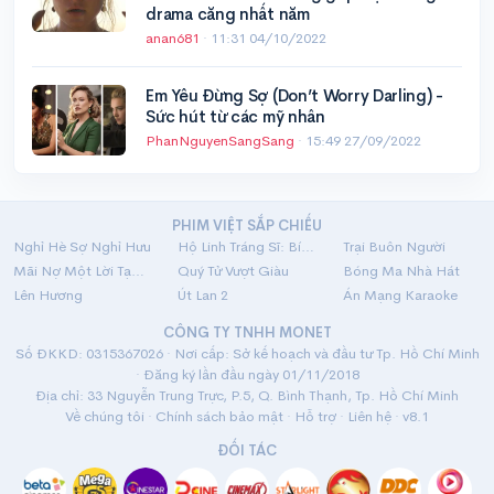
drama căng nhất năm
anan681
·
11:31 04/10/2022
Em Yêu Đừng Sợ (Don’t Worry Darling) -
Sức hút từ các mỹ nhân
PhanNguyenSangSang
·
15:49 27/09/2022
PHIM VIỆT SẮP CHIẾU
Nghỉ Hè Sợ Nghỉ Hưu
Hộ Linh Tráng Sĩ: Bí Ẩn Mộ Vua Đinh
Trại Buôn Người
Mãi Nợ Một Lời Tạm Biệt
Quý Tử Vượt Giàu
Bóng Ma Nhà Hát
Lên Hương
Út Lan 2
Án Mạng Karaoke
CÔNG TY TNHH MONET
Số ĐKKD: 0315367026 · Nơi cấp: Sở kế hoạch và đầu tư Tp. Hồ Chí Minh
· Đăng ký lần đầu ngày 01/11/2018
Địa chỉ: 33 Nguyễn Trung Trực, P.5, Q. Bình Thạnh, Tp. Hồ Chí Minh
Về chúng tôi
·
Chính sách bảo mật
·
Hỗ trợ
·
Liên hệ
· v8.1
ĐỐI TÁC