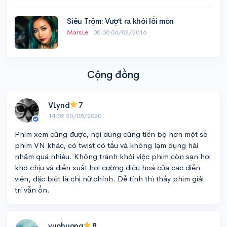
Siêu Trộm: Vượt ra khỏi lối mòn
MarsLe
·
00:30 06/02/2016
Cộng đồng
VLynd
7
14:02 20/08/2020
Phim xem cũng được, nội dung cũng tiến bộ hơn một số
phim VN khác, có twist có tấu và không lạm dụng hài
nhảm quá nhiều. Không tránh khỏi việc phim còn sạn hơi
khó chịu và diễn xuất hơi cường điệu hoá của các diễn
viên, đặc biệt là chị nữ chính. Dễ tính thì thấy phim giải
trí vẫn ổn.
vuphuong
8