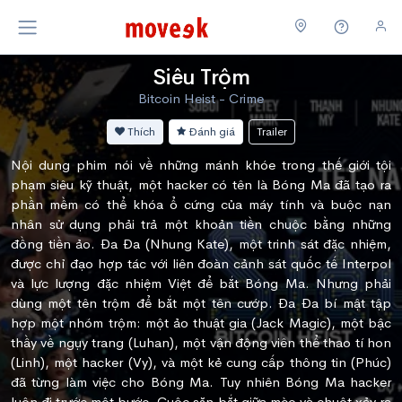
Siêu Trộm
Bitcoin Heist - Crime
Thích
Đánh giá
Trailer
Nội dung phim nói về những mánh khóe trong thế giới tội
phạm siêu kỹ thuật, một hacker có tên là Bóng Ma đã tạo ra
phần mềm có thể khóa ổ cứng của máy tính và buộc nạn
nhân sử dụng phải trả một khoản tiền chuộc bằng những
đồng tiền ảo. Đa Đa (Nhung Kate), một trinh sát đặc nhiệm,
được chỉ đạo hợp tác với liên đoàn cảnh sát quốc tế Interpol
và lực lượng đặc nhiệm Việt để bắt Bóng Ma. Nhưng phải
dùng một tên trộm để bắt một tên cướp. Đa Đa bí mật tập
hợp một nhóm trộm: một ảo thuật gia (Jack Magic), một bậc
thầy về ngụy trang (Luhan), một vận động viên thể thao tí hon
(Linh), một hacker (Vy), và một kẻ cung cấp thông tin (Phúc)
đã từng làm việc cho Bóng Ma. Tuy nhiên Bóng Ma hacker
luôn đi trước một bước. Cuộc săn bắt giữa mèo và chuột xảy ra