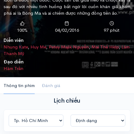
sau đó với nhiều tình huống bất ngờ lôi cuốn khán giả khám
phá ai là Bóng Ma và ai chiếm được những đồng tiền ảo.
100%
04/02/2016
97 phút
Diễn viên
Nhung Kate
,
Huy Me
,
Petey Majik Nguyễn
,
Mai Thế Hiệp
,
Lâm
Thanh Mỹ
Đạo diễn
Hàm Trần
Thông tin phim
Đánh giá
Lịch chiếu