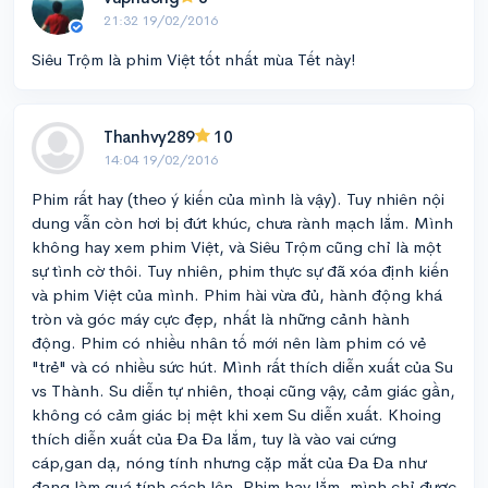
21:32 19/02/2016
Siêu Trộm là phim Việt tốt nhất mùa Tết này!
Thanhvy289
10
14:04 19/02/2016
Phim rất hay (theo ý kiến của mình là vậy). Tuy nhiên nội
dung vẫn còn hơi bị đứt khúc, chưa rành mạch lắm. Mình
không hay xem phim Việt, và Siêu Trộm cũng chỉ là một
sự tình cờ thôi. Tuy nhiên, phim thực sự đã xóa định kiến
và phim Việt của mình. Phim hài vừa đủ, hành động khá
tròn và góc máy cực đẹp, nhất là những cảnh hành
động. Phim có nhiều nhân tố mới nên làm phim có vẻ
"trẻ" và có nhiều sức hút. Mình rất thích diễn xuất của Su
vs Thành. Su diễn tự nhiên, thoại cũng vậy, cảm giác gần,
không có cảm giác bị mệt khi xem Su diễn xuất. Khoing
thích diễn xuất của Đa Đa lắm, tuy là vào vai cứng
cáp,gan dạ, nóng tính nhưng cặp mắt của Đa Đa như
đang làm quá tính cách lên. Phim hay lắm, mình chỉ được