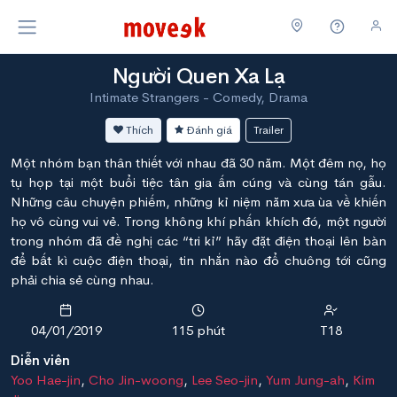
Người Quen Xa Lạ
Intimate Strangers - Comedy, Drama
Thích
Đánh giá
Trailer
Một nhóm bạn thân thiết với nhau đã 30 năm. Một đêm nọ, họ
tụ họp tại một buổi tiệc tân gia ấm cúng và cùng tán gẫu.
Những câu chuyện phiếm, những kỉ niệm năm xưa ùa về khiến
họ vô cùng vui vẻ. Trong không khí phấn khích đó, một người
trong nhóm đã đề nghị các “tri kỉ” hãy đặt điện thoại lên bàn
để bất kì cuộc điện thoại, tin nhắn nào đổ chuông tới cũng
phải chia sẻ cùng nhau.
04/01/2019
115 phút
T18
Diễn viên
Yoo Hae-jin
,
Cho Jin-woong
,
Lee Seo-jin
,
Yum Jung-ah
,
Kim