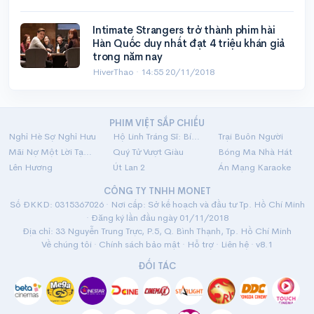
Intimate Strangers trở thành phim hài
Hàn Quốc duy nhất đạt 4 triệu khán giả
trong năm nay
HiverThao ·
14:55 20/11/2018
PHIM VIỆT SẮP CHIẾU
Nghỉ Hè Sợ Nghỉ Hưu
Hộ Linh Tráng Sĩ: Bí Ẩn Mộ Vua Đinh
Trại Buôn Người
Mãi Nợ Một Lời Tạm Biệt
Quý Tử Vượt Giàu
Bóng Ma Nhà Hát
Lên Hương
Út Lan 2
Án Mạng Karaoke
CÔNG TY TNHH MONET
Số ĐKKD: 0315367026 · Nơi cấp: Sở kế hoạch và đầu tư Tp. Hồ Chí Minh
· Đăng ký lần đầu ngày 01/11/2018
Địa chỉ: 33 Nguyễn Trung Trực, P.5, Q. Bình Thạnh, Tp. Hồ Chí Minh
Về chúng tôi
·
Chính sách bảo mật
·
Hỗ trợ
·
Liên hệ
· v8.1
ĐỐI TÁC