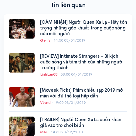
Tin liên quan
[CẢM NHẬN] Người Quen Xa Lạ - Hãy tôn
trọng những góc khuất trong cuộc sống
của mỗi người
Genis
·
14:50 05/04/2019
[REVIEW] Intimate Strangers – Bi kịch
cuộc sống và tâm tình của những người
trưởng thành
LinhLan08
·
08:00 04/01/2019
[Moveek Picks] Phim chiếu rạp 2019 mở
màn với đủ thể loại hấp dẫn
VLynd
·
19:00 03/01/2019
[TRAILER] Người Quen Xa Lạ cuốn khán
giả vào trò chơi bí ẩn
Maii
·
14:30 20/12/2018