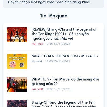
Hãy thử chọn một ngày khác hoặc định dạng khác.
Tin liên quan
[REVIEW] Shang-Chi and the Legend of
the Ten Rings (2021) - Câu chuyện
nguồn gốc chuẩn Marvel
Ivy_Trat
·
17:30 13/11/2021
MUA 3 TRẢI NGHIỆM 4 CÙNG MEGA GS
Moveek ·
12:00 25/11/2021
What If…? - Fan Marvel có thể mong đợi
gì trong mùa 2?
anan681
·
08:00 13/10/2021
Shang-Chi and the Legend of the Ten
Rings (2021) - Thành công của bộ phim