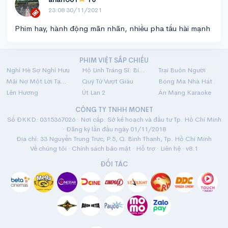
23:08 30/11/2021
Phim hay, hành động mãn nhãn, nhiều pha tấu hài mạnh
PHIM VIỆT SẮP CHIẾU
Nghỉ Hè Sợ Nghỉ Hưu
Hộ Linh Tráng Sĩ: Bí Ẩn Mộ Vua Đinh
Trại Buôn Người
Mãi Nợ Một Lời Tạm Biệt
Quý Tử Vượt Giàu
Bóng Ma Nhà Hát
Lên Hương
Út Lan 2
Án Mạng Karaoke
CÔNG TY TNHH MONET
Số ĐKKD: 0315367026 · Nơi cấp: Sở kế hoạch và đầu tư Tp. Hồ Chí Minh
· Đăng ký lần đầu ngày 01/11/2018
Địa chỉ: 33 Nguyễn Trung Trực, P.5, Q. Bình Thạnh, Tp. Hồ Chí Minh
Về chúng tôi
·
Chính sách bảo mật
·
Hỗ trợ
·
Liên hệ
· v8.1
ĐỐI TÁC