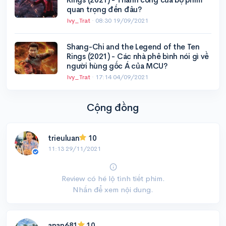
quan trọng đến đâu?
Ivy_Trat
·
08:30 19/09/2021
Shang-Chi and the Legend of the Ten
Rings (2021) - Các nhà phê bình nói gì về
người hùng gốc Á của MCU?
Ivy_Trat
·
17:14 04/09/2021
Cộng đồng
trieuluan
10
11:13 29/11/2021
Review có hé lộ tình tiết phim.
Nhấn để xem nội dung.
anan681
10