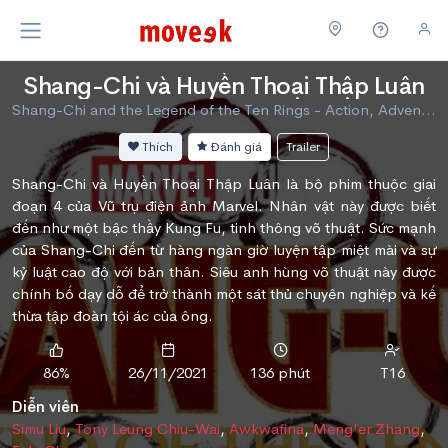
Shang-Chi và Huyền Thoại Thập Luân
Shang-Chi and the Legend of the Ten Rings - Action, Adventure, Fantasy
Thích
Đánh giá
Trailer
Shang-Chi và Huyền Thoại Thập Luân là bộ phim thuộc giai
đoạn 4 của Vũ trụ điện ảnh Marvel. Nhân vật này được biết
đến như một bậc thầy Kung Fu, tinh thông võ thuật. Sức mạnh
của Shang-Chi đến từ hàng ngàn giờ luyện tập miệt mài và sự
kỷ luật cao độ với bản thân. Siêu anh hùng võ thuật này được
chính bố dạy dỗ để trở thành một sát thủ chuyên nghiệp và kế
thừa tập đoàn tội ác của ông.
86%
26/11/2021
136 phút
T16
Diễn viên
Simu Liu
,
Tony Leung Chiu-Wai
,
Awkwafina
,
Meng'er Zhang
,