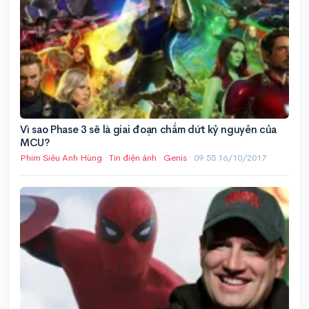
Vì sao Phase 3 sẽ là giai đoạn chấm dứt kỷ nguyên của
MCU?
Phim Siêu Anh Hùng
·
Tin điện ảnh
·
Genis
·
09:55 16/10/2017