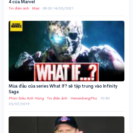
4 của Marvel
Tin điện ảnh
·
Maii
·
08:00 14/03/2021
Mùa đầu của series What If? sẽ tập trung vào Infinity
Saga
Phim Siêu Anh Hùng
·
Tin điện ảnh
·
HeisenbergPhu
·
10:40
25/07/2019