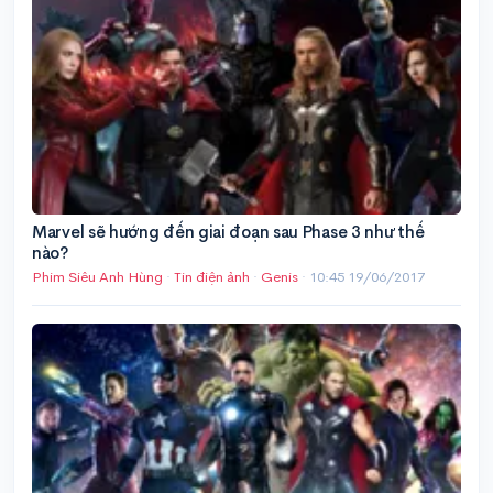
Marvel sẽ hướng đến giai đoạn sau Phase 3 như thế
nào?
Phim Siêu Anh Hùng
·
Tin điện ảnh
·
Genis
·
10:45 19/06/2017