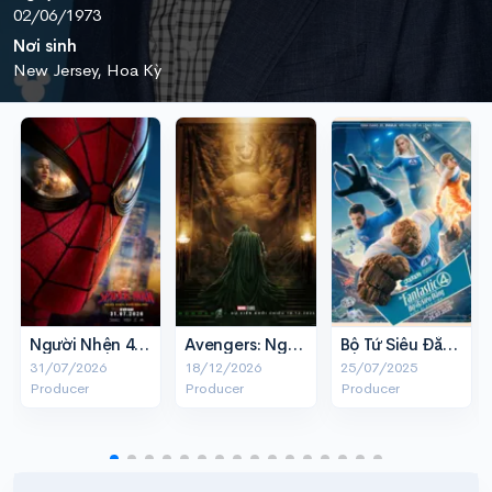
02/06/1973
Nơi sinh
New Jersey, Hoa Kỳ
Người Nhện 4: Khởi Đầu Mới
Avengers: Ngày Tận Thế
Bộ Tứ Siêu Đẳng: Bước Đi Đầu Tiên
31/07/2026
18/12/2026
25/07/2025
Producer
Producer
Producer