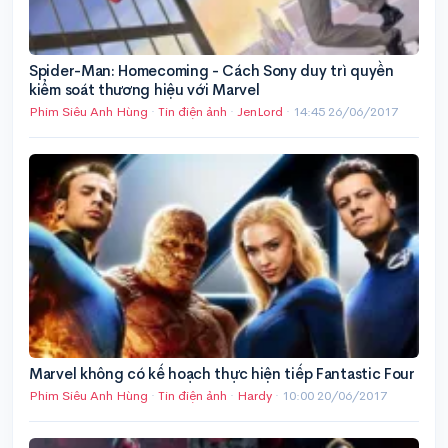
Spider-Man: Homecoming - Cách Sony duy trì quyền
kiểm soát thương hiệu với Marvel
Phim Siêu Anh Hùng
·
Tin điện ảnh
·
JenLord
·
14:45 26/06/2017
Marvel không có kế hoạch thực hiện tiếp Fantastic Four
Phim Siêu Anh Hùng
·
Tin điện ảnh
·
Hardy
·
10:00 20/06/2017