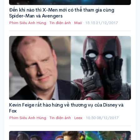
Đến khi nào thì X-Men mới có thể tham gia cùng
Spider-Man và Avengers
Phim Siêu Anh Hùng
·
Tin điện ảnh
·
Maii
·
15:15 21/12/2017
Kevin Feige rất hào hứng về thương vụ của Disney và
Fox
Phim Siêu Anh Hùng
·
Tin điện ảnh
·
Leex
·
10:50 08/12/2017