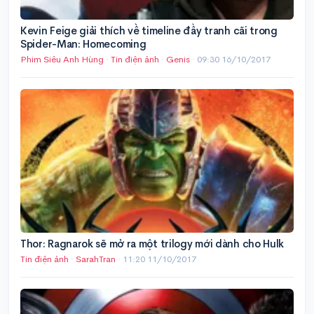
Kevin Feige giải thích về timeline đầy tranh cãi trong
Spider-Man: Homecoming
Phim Siêu Anh Hùng
·
Tin điện ảnh
·
Genis
·
09:30 16/10/2017
Thor: Ragnarok sẽ mở ra một trilogy mới dành cho Hulk
Tin điện ảnh
·
SarahTran
·
11:20 11/10/2017