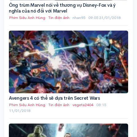
Ông trùm Marvel nói về thương vụ Disney-Fox và ý
nghĩa của nó đối với Marvel
Phim Siêu Anh Hùng
·
Tin điện ảnh
· nhan95 ·
09:05 31/01/2018
Avengers 4 có thể sẽ dựa trên Secret Wars
Phim Siêu Anh Hùng
·
Tin điện ảnh
·
vegeta2404
·
08:15
11/01/2018