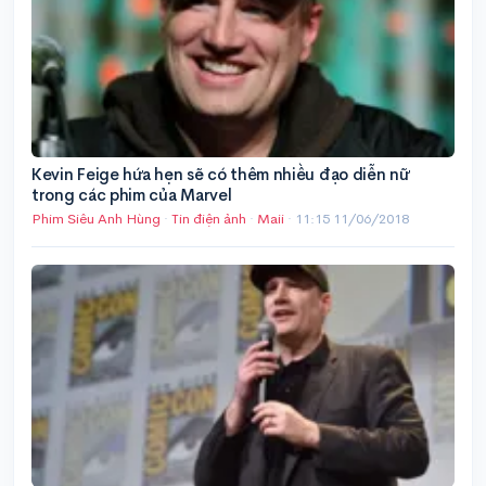
Kevin Feige hứa hẹn sẽ có thêm nhiều đạo diễn nữ
trong các phim của Marvel
Phim Siêu Anh Hùng
·
Tin điện ảnh
·
Maii
·
11:15 11/06/2018