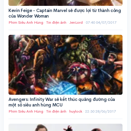
Kevin Feige - Captain Marvel sẽ được lợi từ thành công
của Wonder Woman
Phim Siêu Anh Hùng
·
Tin điện ảnh
·
JenLord
·
07:40 04/07/2017
Avengers: Infinity War sẽ kết thúc quãng đường của
một số siêu anh hùng MCU
Phim Siêu Anh Hùng
·
Tin điện ảnh
·
huylock
·
22:30 28/06/2017