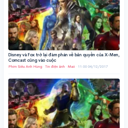
Disney và Fox trở lại đàm phán về bản quyền của X-Men,
Comcast cũng vào cuộc
Phim Siêu Anh Hùng
·
Tin điện ảnh
·
Maii
·
11:00 04/12/2017