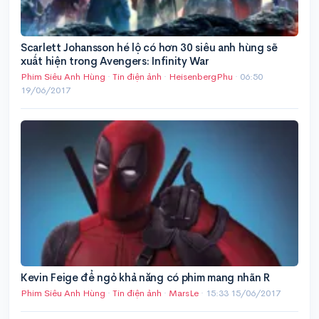
Scarlett Johansson hé lộ có hơn 30 siêu anh hùng sẽ
xuất hiện trong Avengers: Infinity War
Phim Siêu Anh Hùng
·
Tin điện ảnh
·
HeisenbergPhu
·
06:50
19/06/2017
Kevin Feige để ngỏ khả năng có phim mang nhãn R
Phim Siêu Anh Hùng
·
Tin điện ảnh
·
MarsLe
·
15:33 15/06/2017