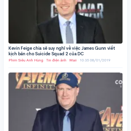
Kevin Feige chia sẻ suy nghĩ về việc James Gunn viết
kịch bản cho Suicide Squad 2 của DC
Phim Siêu Anh Hùng
·
Tin điện ảnh
·
Maii
·
10:35 08/01/2019