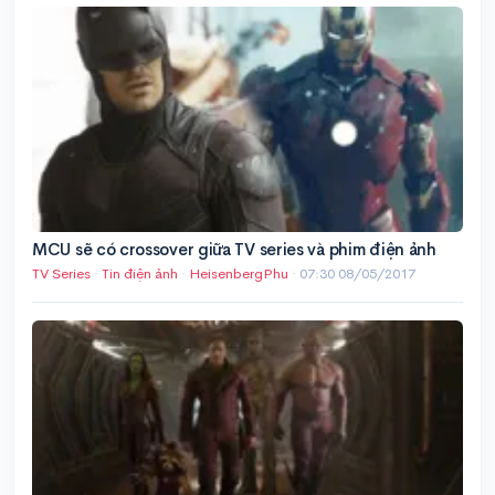
MCU sẽ có crossover giữa TV series và phim điện ảnh
TV Series
·
Tin điện ảnh
·
HeisenbergPhu
·
07:30 08/05/2017