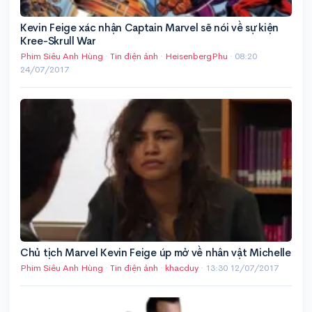
Kevin Feige xác nhận Captain Marvel sẽ nói về sự kiện
Kree-Skrull War
Phim Siêu Anh Hùng
·
Tin điện ảnh
·
HeisenbergPhu
·
08:20
24/07/2017
Chủ tịch Marvel Kevin Feige úp mở về nhân vật Michelle
Phim Siêu Anh Hùng
·
Tin điện ảnh
·
khacduy
·
13:30 12/07/2017