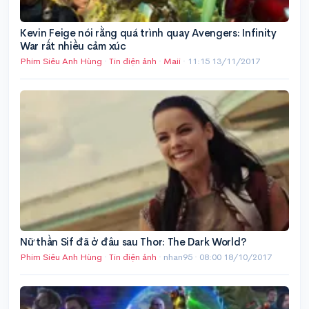
Kevin Feige nói rằng quá trình quay Avengers: Infinity
War rất nhiều cảm xúc
Phim Siêu Anh Hùng
·
Tin điện ảnh
·
Maii
·
11:15 13/11/2017
Nữ thần Sif đã ở đâu sau Thor: The Dark World?
Phim Siêu Anh Hùng
·
Tin điện ảnh
· nhan95 ·
08:00 18/10/2017