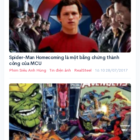
Spider-Man Homecoming là một bằng chứng thành
công của MCU
Phim Siêu Anh Hùng
·
Tin điện ảnh
·
RealSteel
·
16:10 28/07/2017