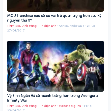
MCU franchise nào sẽ có vai trò quan trọng hơn sau Kỷ
nguyên thứ 3?
Phim Siêu Anh Hùng
·
Tin điện ảnh
· AnnieGrindelwald ·
21:05
27/04/2017
Vệ Binh Ngân Hà sẽ hoành tráng hơn trong Avengers:
Infinity War
Phim Siêu Anh Hùng
·
Tin điện ảnh
·
HeisenbergPhu
·
14:15
25/04/2017