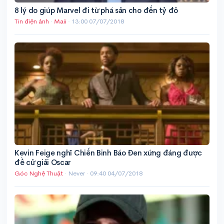
8 lý do giúp Marvel đi từ phá sản cho đến tỷ đô
Tin điện ảnh
·
Maii
·
13:00 07/07/2018
Kevin Feige nghĩ Chiến Binh Báo Đen xứng đáng được
đề cử giải Oscar
Góc Nghệ Thuật
· Never ·
09:40 04/07/2018