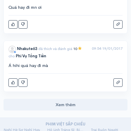
Quá hay đi mn ơi
09:54 19/01/2017
Nhakute63
đã thích và đánh giá
10
cho
Phi Vụ Tống Tiền
Á hihi quá hay đi mà
Xem thêm
PHIM VIỆT SẮP CHIẾU
Nghỉ Hè Sợ Nghỉ Hưu
Hộ Linh Tráng Sĩ: Bí Ẩn Mộ Vua Đinh
Trại Buôn Người