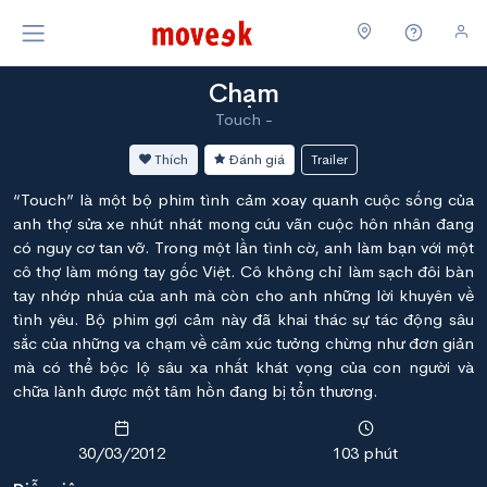
Chạm
Touch -
Thích
Đánh giá
Trailer
“Touch” là một bộ phim tình cảm xoay quanh cuộc sống của
anh thợ sửa xe nhút nhát mong cứu vãn cuộc hôn nhân đang
có nguy cơ tan vỡ. Trong một lần tình cờ, anh làm bạn với một
cô thợ làm móng tay gốc Việt. Cô không chỉ làm sạch đôi bàn
tay nhớp nhúa của anh mà còn cho anh những lời khuyên về
tình yêu. Bộ phim gợi cảm này đã khai thác sự tác động sâu
sắc của những va chạm về cảm xúc tưởng chừng như đơn giản
mà có thể bộc lộ sâu xa nhất khát vọng của con người và
chữa lành được một tâm hồn đang bị tổn thương.
30/03/2012
103 phút