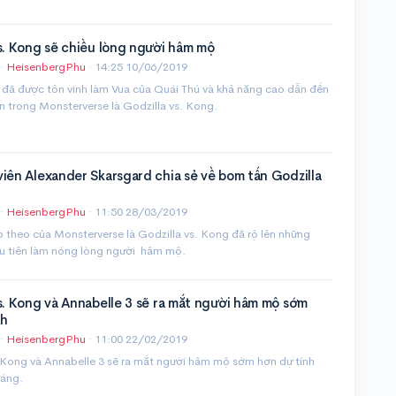
s. Kong sẽ chiều lòng người hâm mộ
·
HeisenbergPhu
·
14:25 10/06/2019
 đã được tôn vinh làm Vua của Quái Thú và khả năng cao dẫn đến
ến trong Monsterverse là Godzilla vs. Kong.
iên Alexander Skarsgard chia sẻ về bom tấn Godzilla
·
HeisenbergPhu
·
11:50 28/03/2019
 theo của Monsterverse là Godzilla vs. Kong đã rộ lên những
ầu tiên làm nóng lòng người hâm mộ.
s. Kong và Annabelle 3 sẽ ra mắt người hâm mộ sớm
nh
·
HeisenbergPhu
·
11:00 22/02/2019
 Kong và Annabelle 3 sẽ ra mắt người hâm mộ sớm hơn dự tính
háng.