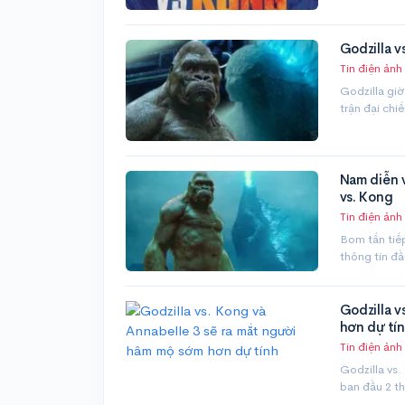
Godzilla v
Tin điện ảnh
Godzilla giờ
trận đại chi
Nam diễn v
vs. Kong
Tin điện ảnh
Bom tấn tiếp
thông tin đ
Godzilla v
hơn dự tí
Tin điện ảnh
Godzilla vs.
ban đầu 2 t