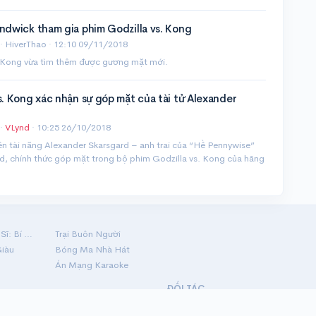
ndwick tham gia phim Godzilla vs. Kong
· HiverThao ·
12:10 09/11/2018
. Kong vừa tìm thêm được gương mặt mới.
s. Kong xác nhận sự góp mặt của tài tử Alexander
·
VLynd
·
10:25 26/10/2018
n tài năng Alexander Skarsgard – anh trai của “Hề Pennywise”
rd, chính thức góp mặt trong bộ phim Godzilla vs. Kong của hãng
Hộ Linh Tráng Sĩ: Bí Ẩn Mộ Vua Đinh
Trại Buôn Người
Giàu
Bóng Ma Nhà Hát
Án Mạng Karaoke
ĐỐI TÁC
ạch và đầu tư Tp. Hồ Chí Minh ·