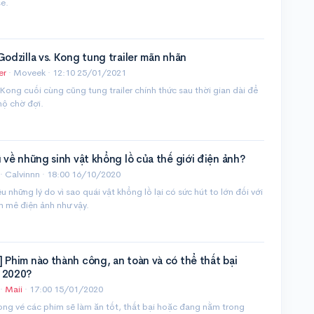
e.
Godzilla vs. Kong tung trailer mãn nhãn
er
· Moveek ·
12:10 25/01/2021
 Kong cuối cùng cũng tung trailer chính thức sau thời gian dài để
ộ chờ đợi.
ì về những sinh vật khổng lồ của thế giới điện ảnh?
· Calvinnn ·
18:00 16/10/2020
u những lý do vì sao quái vật khổng lồ lại có sức hút to lớn đối với
m mê điện ảnh như vậy.
 Phim nào thành công, an toàn và có thể thất bại
 2020?
·
Maii
·
17:00 15/01/2020
ng vé các phim sẽ làm ăn tốt, thất bại hoặc đang nằm trong