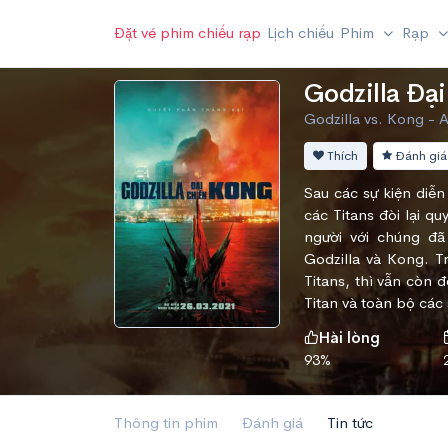
Đặt vé phim chiếu rạp
Lịch chiếu
Phim
Rạp
Godzilla Đạ
Godzilla vs. Kong - A
Thích
Đánh giá
Sau các sự kiện diễn
các Titans đòi lại q
người với chúng đã
Godzilla và Kong. 
Titans, thì vẫn còn đ
Titan và toàn bộ các s
Hài lòng
93%
Thông tin phim
Đánh giá
Tin tức