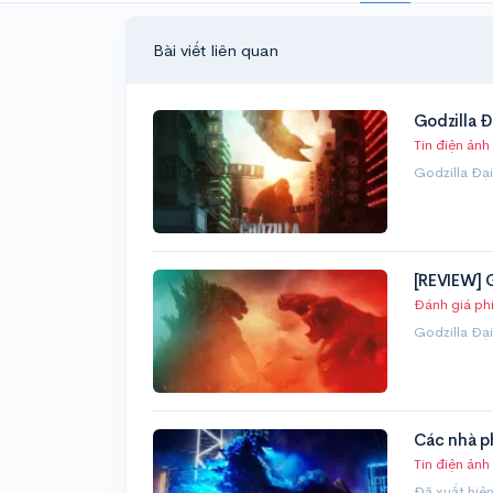
Bài viết liên quan
Godzilla Đ
Tin điện ảnh
Godzilla Đạ
[REVIEW] G
Đánh giá ph
Godzilla Đạ
Các nhà ph
Tin điện ảnh
Đã xuất hiệ