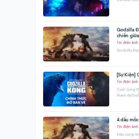
Godzilla Đ
chiến giữa
Tin điện ảnh
Godzilla Đại
[Sự Kiện] O
Tin điện ảnh
Cuối cùng t
tham dự buổ
4 dấu mốc
Tin điện ảnh
Hãy cùng nhì