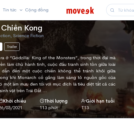
Tin tức
Cộng đồng
i Chiến Kong
ction, Science Fiction
Trailer
 ra ở “Godzilla: King of the Monsters”, trong thời đại mà
uyền làm chủ hành tinh, cuộc đấu tranh sinh tồn giữa loài
 dẫn đến một cuộc chiến không thể tránh khỏi giữa
Trong khi Monarch cố gắng làm sáng tỏ nguồn gốc của
ó một âm mưu đen tối với mục đích là tiêu diệt tất cả các
inh vật trên Trái Đất ...
Khởi chiếu
Thời lượng
Giới hạn tuổi
26/03/2021
113 phút
T13