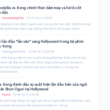
dzilla vs. Kong chính thức bấm máy và hé lộ cốt
p dẫn
·
HeisenbergPhu
·
14:15 13/11/2018
hững bom tấn được người xem mong chờ vào năm 2020 là Kong
 đã chính thức bấm máy, đồng thời hé lộ cốt truyện chính.
 lần đầu "lấn sân" sang Hollywood trong bộ phim
s. Kong
· Hiennguyen0103 ·
15:45 12/11/2018
, trên trang web tin tức truyền thông Mantan Web của tờ báo
mbun đã đưa tin diễn viên Shun Oguri (live action Gintama,
na Yori Dango) sẽ tham gia phim Godzilla vs. Kong của
ntertainment.
s. Kong đánh dấu sự xuất hiện lần đầu tiên của ngôi
Bản Shun Oguri tại Hollywood
·
VLynd
·
10:00 12/11/2018
ừa chốt hợp đồng với ngôi sao Shun Oguri đến từ Nhật Bản, anh
 bộ phim khoa học viễn tưởng Godzilla Vs. Kong.