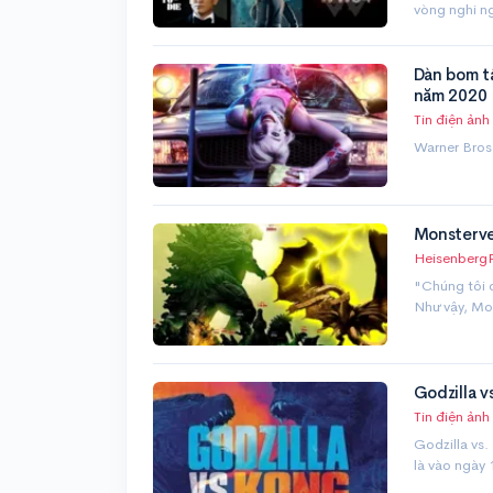
vòng nghi n
Dàn bom t
năm 2020
Tin điện ảnh
Warner Bros.
Monsterver
Heisenberg
"Chúng tôi q
Như vậy, Mon
Godzilla v
Tin điện ảnh
Godzilla vs
là vào ngày 