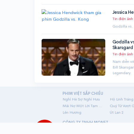
Jessica He
Tin điện ảnh
Godzilla vs
Godzilla v
Skarsgard
Tin điện ảnh
Nam diễn viê
Bill Skarsga
Legendary.
PHIM VIỆT SẮP CHIẾU
Nghỉ Hè Sợ Nghỉ Hưu
Mãi Nợ Một Lời Tạm Biệt
Quý Tử Vượt 
Lên Hương
Út Lan 2
CÔNG TY TNHH MONET
Số ĐKKD: 0315367026 · Nơi cấp: Sở kế ho
Đăng ký lần đầu ngày 01/11/2018