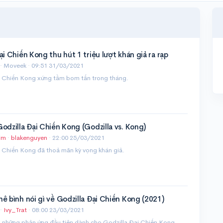
ại Chiến Kong thu hút 1 triệu lượt khán giả ra rạp
· Moveek ·
09:51 31/03/2021
i Chiến Kong xứng tầm bom tấn trong tháng.
odzilla Đại Chiến Kong (Godzilla vs. Kong)
im
·
blakenguyen
·
22:00 25/03/2021
i Chiến Kong đã thoả mãn kỳ vọng khán giả.
ê bình nói gì về Godzilla Đại Chiến Kong (2021)
·
Ivy_Trat
·
08:00 23/03/2021
n những phản ứng đầu tiên dành cho Godzilla Đại Chiến Kong.