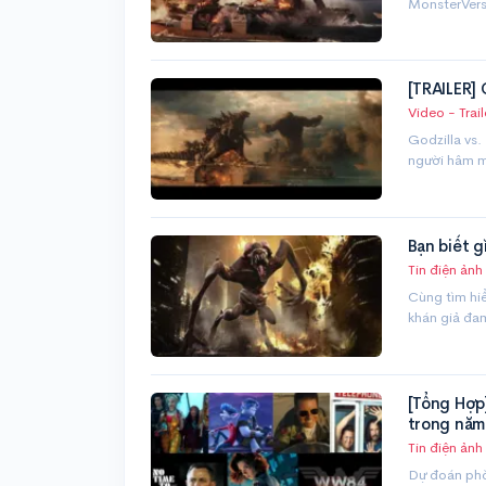
MonsterVers
[TRAILER] 
Video - Trail
Godzilla vs.
người hâm m
Bạn biết g
Tin điện ảnh
Cùng tìm hiể
khán giả đa
[Tổng Hợp]
trong năm
Tin điện ảnh
Dự đoán phò