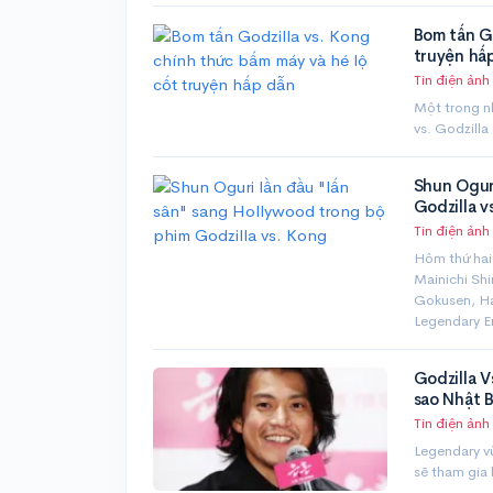
Bom tấn Go
truyện hấ
Tin điện ảnh
Một trong n
vs. Godzilla
Shun Oguri
Godzilla v
Tin điện ảnh
Hôm thứ hai
Mainichi Shi
Gokusen, Ha
Legendary E
Godzilla V
sao Nhật 
Tin điện ảnh
Legendary v
sẽ tham gia