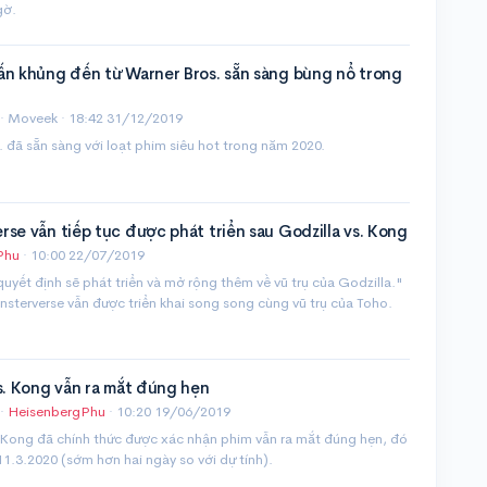
gờ.
ấn khủng đến từ Warner Bros. sẵn sàng bùng nổ trong
· Moveek ·
18:42 31/12/2019
 đã sẵn sàng với loạt phim siêu hot trong năm 2020.
se vẫn tiếp tục được phát triển sau Godzilla vs. Kong
Phu
·
10:00 22/07/2019
uyết định sẽ phát triển và mở rộng thêm về vũ trụ của Godzilla."
sterverse vẫn được triển khai song song cùng vũ trụ của Toho.
s. Kong vẫn ra mắt đúng hẹn
·
HeisenbergPhu
·
10:20 19/06/2019
. Kong đã chính thức được xác nhận phim vẫn ra mắt đúng hẹn, đó
11.3.2020 (sớm hơn hai ngày so với dự tính).