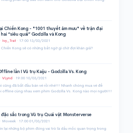
ại Chiến Kong - "1001 thuyết âm mưu" về trận đại
 hai “siêu quái” Godzilla và Kong
·
Ivy_Trat
·
17:00 13/03/2021
 Chiến Kong sẽ có những bất ngờ gì chờ đợi khán giả?
ffline lần I Vũ trụ Kaiju - Godzilla Vs. Kong
·
VLynd
·
19:00 10/03/2021
hì cũng đã bắt đầu bán vé rồi nhé!!! Nhanh chóng mua vé để
i offline cùng nhau xem phim Godzilla Vs. Kong nào mọi người!!!
 đặc sắc trong Vũ trụ Quái vật Monsterverse
· Moveek ·
17:00 01/03/2021
n lại những bộ phim đóng vai trò là dấu mốc quan trọng trong